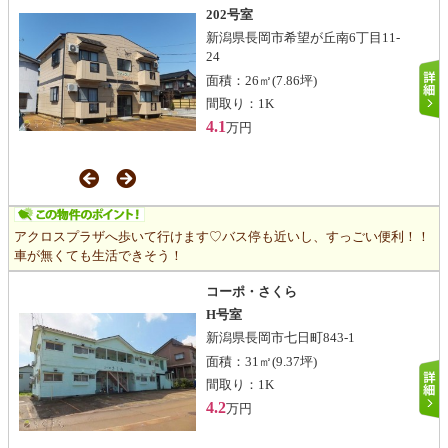
202号室
新潟県長岡市希望が丘南6丁目11-
24
面積：
26㎡
(7.86坪)
間取り：
1K
4.1
万円
アクロスプラザへ歩いて行けます♡バス停も近いし、すっごい便利！！
車が無くても生活できそう！
コーポ・さくら
H号室
新潟県長岡市七日町843-1
面積：
31㎡
(9.37坪)
間取り：
1K
4.2
万円