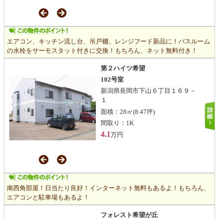
エアコン、キッチン流し台、吊戸棚、レンジフード新品に！バスルーム
の水栓をサーモスタット付きに交換！もちろん、ネット無料付き！
第２ハイツ希望
102号室
新潟県長岡市下山６丁目１６９－
１
面積：
28㎡
(8.47坪)
間取り：
1K
4.1
万円
南西角部屋！日当たり良好！インターネット無料もあるよ！もちろん、
エアコンと駐車場もあるよ！
フォレスト希望が丘