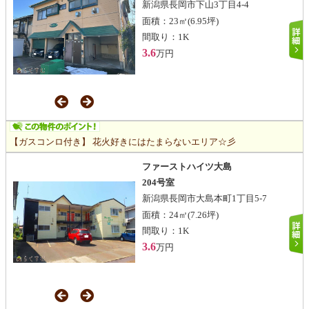
新潟県長岡市下山3丁目4-4
面積：
23㎡
(6.95坪)
間取り：
1K
3.6
万円
【ガスコンロ付き】 花火好きにはたまらないエリア☆彡
ファーストハイツ大島
204号室
新潟県長岡市大島本町1丁目5-7
面積：
24㎡
(7.26坪)
間取り：
1K
3.6
万円