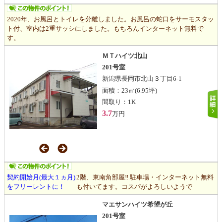
2020年、お風呂とトイレを分離しました。お風呂の蛇口をサーモスタッ
ト付、室内は2重サッシにしました。もちろんインターネット無料で
す。
ＭＴハイツ北山
201号室
新潟県長岡市北山３丁目6-1
面積：
23㎡
(6.95坪)
間取り：
1K
3.7
万円
契約開始月(最大１ヵ月)
2階、東南角部屋‼ 駐車場・インターネット無料
をフリーレントに！
も付いてます。コスパがよろしいようで
マエサンハイツ希望が丘
201号室