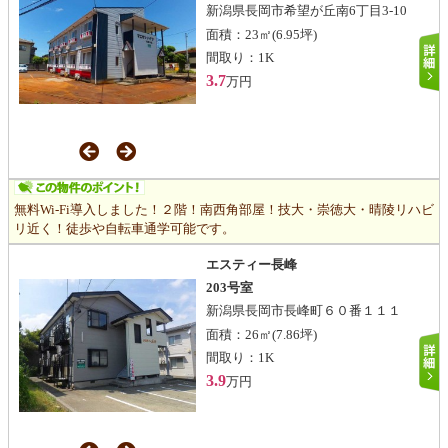
新潟県長岡市希望が丘南6丁目3-10
面積：
23㎡
(6.95坪)
間取り：
1K
3.7
万円
無料Wi-Fi導入しました！２階！南西角部屋！技大・崇徳大・晴陵リハビ
リ近く！徒歩や自転車通学可能です。
エスティー長峰
203号室
新潟県長岡市長峰町６０番１１１
面積：
26㎡
(7.86坪)
間取り：
1K
3.9
万円