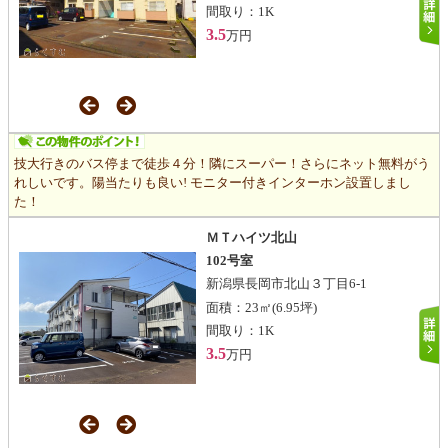
間取り：
1K
3.5
万円
技大行きのバス停まで徒歩４分！隣にスーパー！さらにネット無料がう
れしいです。陽当たりも良い! モニター付きインターホン設置しまし
た！
ＭＴハイツ北山
102号室
新潟県長岡市北山３丁目6-1
面積：
23㎡
(6.95坪)
間取り：
1K
3.5
万円