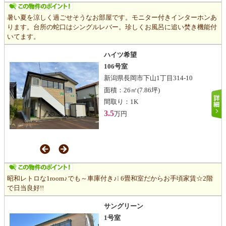
暑い夏を涼しく過ごせそうなお部屋です。モニター付きインターホンあ
ります。台所の蛇口はシングルレバー。珍しくお風呂に追い焚き機能付
いてます。
ハイツ希望
106号室
新潟県長岡市下山1丁目314-10
面積：
26㎡
(7.86坪)
間取り：
1K
3.5
万円
昭和レトロな1room♪でも～車庫付き♪❕ 6畳和室だからお手頃家賃☆2階
で日当良好!!
サングリーン
1号室