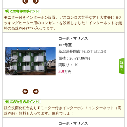
モニター付きインターホン設置。ガスコンロの苦手な方も大丈夫I！Hク
ッキングヒーター用のコンセントを設置しました！インターネットは無
料の高速Wi-Fiﾕﾆｯﾄ入ってます。
コーポ・マリノス
102号室
新潟県長岡市下山5丁目115-9
面積：
26㎡
(7.86坪)
間取り：
1K
3.9
万円
独立洗面化粧台あり❣モニター付きインターホン！インターネット（高
速WiFi）無料も入ってます。便利でしょ！
コーポ・マリノス