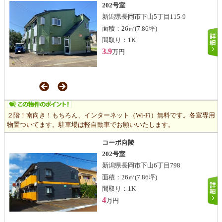
202号室
新潟県長岡市下山5丁目115-9
面積：
26㎡
(7.86坪)
間取り：
1K
3.9
万円
２階！南向き！もちろん、インターネット（Wi-Fi）無料です。各室専用
物置ついてます。駐車場は軽自動車でお願いいたします。
コーポ向陵
202号室
新潟県長岡市下山6丁目798
面積：
26㎡
(7.86坪)
間取り：
1K
4
万円