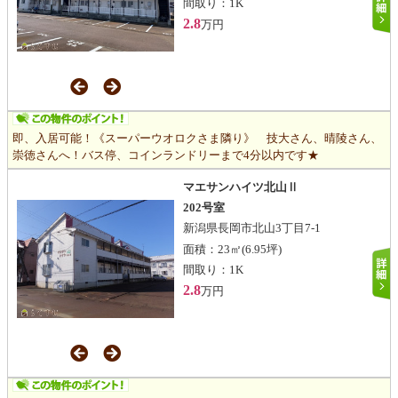
間取り：
1K
2.8
万円
即、入居可能！《スーパーウオロクさま隣り》 技大さん、晴陵さん、
崇徳さんへ！バス停、コインランドリーまで4分以内です★
マエサンハイツ北山Ⅱ
202号室
新潟県長岡市北山3丁目7-1
面積：
23㎡
(6.95坪)
間取り：
1K
2.8
万円