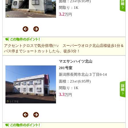
面積：
23㎡
(6.95坪)
間取り：
1K
3.2
万円
アクセントクロスで気分倍増(^^♪ スーパーウオロク北山店様徒歩1分＆
バス停までショートカットしたら、徒歩3分！
マエサンハイツ北山
201号室
新潟県長岡市北山３丁目6-14
面積：
23㎡
(6.95坪)
間取り：
1K
3.3
万円