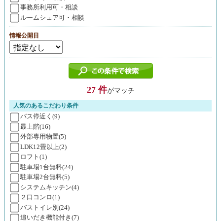
事務所利用可・相談
ルームシェア可・相談
情報公開日
27 件
がマッチ
人気のあるこだわり条件
バス停近く(9)
最上階(16)
外部専用物置(5)
LDK12畳以上(2)
ロフト(1)
駐車場1台無料(24)
駐車場2台無料(5)
システムキッチン(4)
２口コンロ(1)
バストイレ別(24)
追いだき機能付き(7)