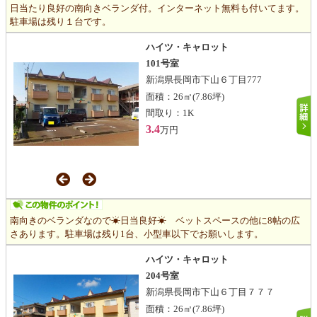
日当たり良好の南向きベランダ付。インターネット無料も付いてます。
駐車場は残り１台です。
ハイツ・キャロット
101号室
新潟県長岡市下山６丁目777
面積：
26㎡
(7.86坪)
間取り：
1K
3.4
万円
南向きのベランダなので☀日当良好☀ ベットスペースの他に8帖の広
さあります。駐車場は残り1台、小型車以下でお願いします。
ハイツ・キャロット
204号室
新潟県長岡市下山６丁目７７７
面積：
26㎡
(7.86坪)