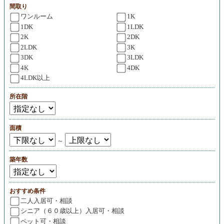
間取り
ワンルーム
1K
1DK
1LDK
2K
2DK
2LDK
3K
3DK
3LDK
4K
4DK
4LDK以上
所在階
面積
～
築年数
おすすめ条件
二人入居可・相談
シニア（６０歳以上）入居可・相談
ペット可・相談