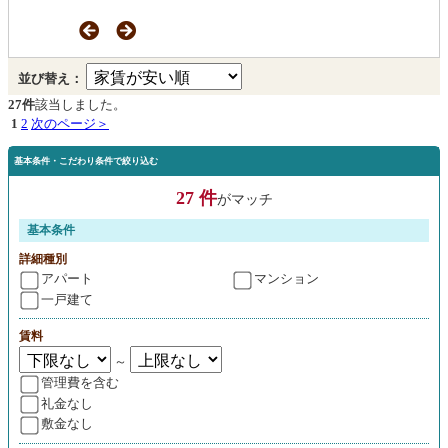
並び替え：
27件
該当しました。
1
2
次のページ＞
基本条件・こだわり条件で絞り込む
27 件
がマッチ
基本条件
詳細種別
アパート
マンション
一戸建て
賃料
～
管理費を含む
礼金なし
敷金なし