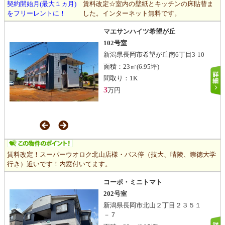
契約開始月(最大１ヵ月)
賃料改定☆室内の壁紙とキッチンの床貼替ま
をフリーレントに！
した。インターネット無料です。
マエサンハイツ希望が丘
102号室
新潟県長岡市希望が丘南6丁目3-10
面積：
23㎡
(6.95坪)
間取り：
1K
3
万円
賃料改定！スーパーウオロク北山店様・バス停（技大、晴陵、崇徳大学
行き）近いです！内窓付いてます。
コーポ・ミニトマト
202号室
新潟県長岡市北山２丁目２３５１
－７