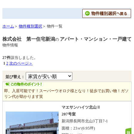
ホーム
＞
物件種別選択
＞ 物件一覧
株式会社 第一住宅新潟
アパート・マンション・一戸建て
の
物件情報
27件
該当しました。
1
2
次のページ＞
並び替え：
即、入居可能です！スーパーウオロク様となり！徒歩でお買い物！ガソ
リン代が助かります笑
マエサンハイツ北山Ⅱ
207号室
新潟県長岡市北山3丁目7-1
面積：
23㎡
(6.95坪)