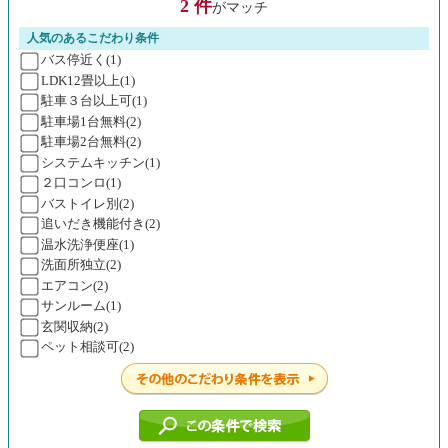
2 件
がマッチ
人気のあるこだわり条件
バス停近く(1)
LDK12畳以上(1)
駐車３台以上可(1)
駐車場1台無料(2)
駐車場2台無料(2)
システムキッチン(1)
２口コンロ(1)
バストイレ別(2)
追いだき機能付き(2)
温水洗浄便座(1)
洗面所独立(2)
エアコン(2)
サンルーム(1)
玄関収納(2)
ペット相談可(2)