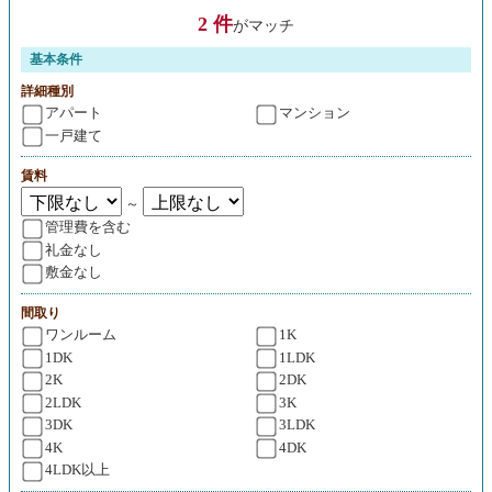
2 件
がマッチ
基本条件
詳細種別
アパート
マンション
一戸建て
賃料
～
管理費を含む
礼金なし
敷金なし
間取り
ワンルーム
1K
1DK
1LDK
2K
2DK
2LDK
3K
3DK
3LDK
4K
4DK
4LDK以上