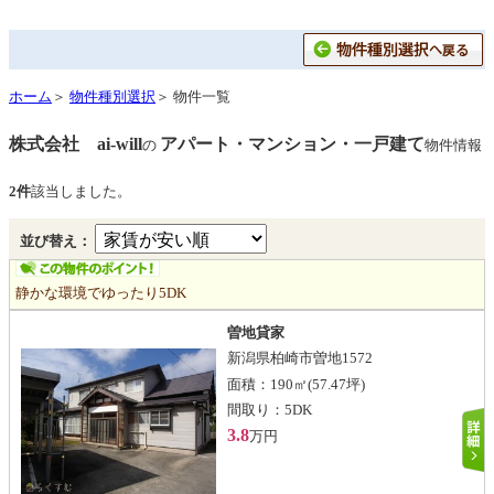
ホーム
＞
物件種別選択
＞ 物件一覧
株式会社 ai-will
アパート・マンション・一戸建て
の
物件情報
2件
該当しました。
並び替え：
静かな環境でゆったり5DK
曽地貸家
新潟県柏崎市曽地1572
面積：
190㎡
(57.47坪)
間取り：
5DK
3.8
万円