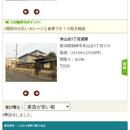
1階部分が広いガレージと倉庫です！小型犬相談
米山台5丁目貸家
新潟県柏崎市米山台5丁目5-31
面積：
233.66㎡
(70.68坪)
間取り：
4LDK
7
万円
並び替え：
2件
該当しました。
基本条件・こだわり条件で絞り込む