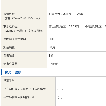
水道料金
柏崎市ガス水道局 2,961円
（口径22mmで20m3の月額）
下水道料金
西山処理地区 3,255円 柏崎処理地区 2,
（20m3を使用した場合の月額）
住民票交付手数料
300円
郵便局数
38局
図書館数
1館
都市公園数
27か所
育児・健康
児童手当
公立幼稚園の入園料・保育料減免
なし
私立幼稚園入園料補助金
なし