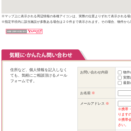
※マップ上に表示される周辺情報の各種アイコンは、実際の位置よりずれて表示される場
※指定半径内に該当施設が多数ある場合は２０件まで表示されます。その場合、物件から