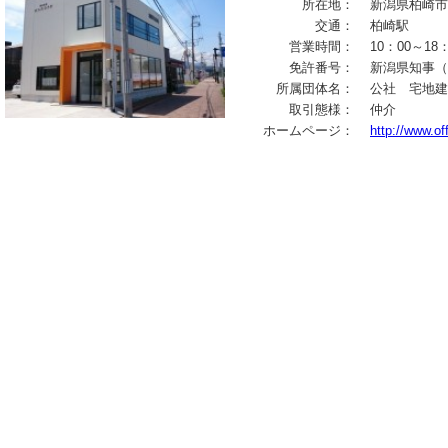
所在地：
新潟県柏崎市
交通：
柏崎駅
営業時間：
10：00～1
免許番号：
新潟県知事（
所属団体名：
公社 宅地建
取引態様：
仲介
ホームページ：
http://www.of