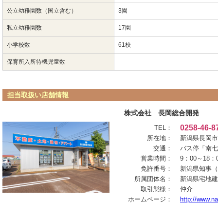
公立幼稚園数（国立含む）
3園
私立幼稚園数
17園
小学校数
61校
保育所入所待機児童数
担当取扱い店舗情報
株式会社 長岡総合開発
0258-46-8
TEL：
所在地：
新潟県長岡市南
交通：
バス停「南七
営業時間：
9：00～18
免許番号：
新潟県知事（1
所属団体名：
新潟県宅地建
取引態様：
仲介
ホームページ：
http://www.n