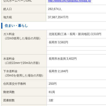
公式ホームページURL
http://www.city.nagaoka.niigata.jp/
総人口
282,674人
地方税
37,987,354千円
住まい・暮らし
ガス料金
北陸瓦斯(三条・長岡・新潟地区) 3,510円
（22m3使用した場合の月額）
長岡市 3,582円
水道料金
長岡市水道局 3,402円
（口径22mmで20m3の月額）
下水道料金
長岡市 2,184円
（20m3を使用した場合の月額）
住民票交付手数料
250円
郵便局数
81局
図書館数
1館