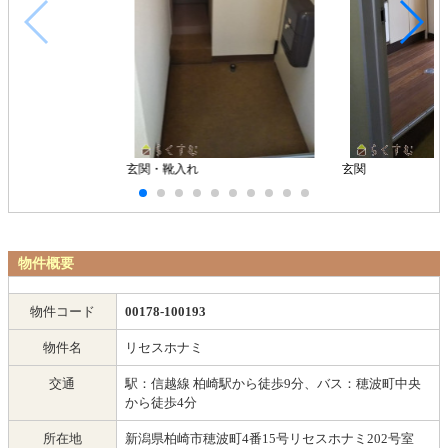
玄関・靴入れ
玄関
物件概要
物件コード
00178-100193
物件名
リセスホナミ
交通
駅：信越線 柏崎駅から徒歩9分、バス：穂波町中央
から徒歩4分
所在地
新潟県柏崎市穂波町4番15号リセスホナミ202号室