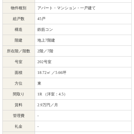
物件種別
アパート・マンション・一戸建て
総戸数
45戸
構造
鉄筋コン
階建
地上7階建
所在階／階数
2階／7階
号室
202号室
面積
18.72㎡
／5.66坪
方位
東
間取り
1R （洋室：4.5）
賃料
2.9万円／月
管理費
-
礼金
-