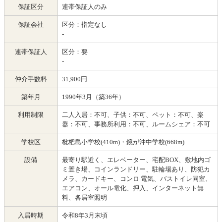
保証区分
連帯保証人のみ
保証会社
区分：指定なし
-
連帯保証人
区分：要
-
仲介手数料
31,900円
築年月
1990年3月（築36年）
利用制限
二人入居：不可、子供：不可、ペット：不可、楽
器：不可、事務所利用：不可、ルームシェア：不可
学校区
枇杷島小学校(410m)・鏡が沖中学校(668m)
設備
最寄り駅近く、エレベーター、宅配BOX、敷地内ゴ
ミ置き場、コインランドリー、駐輪場あり、防犯カ
メラ、カードキー、コンロ 電気、バストイレ同室、
エアコン、オール電化、押入、インターネット無
料、各居室照明
入居時期
令和8年3月末頃