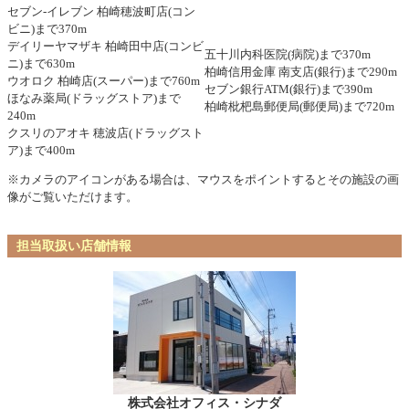
セブン-イレブン 柏崎穂波町店(コン
ビニ)まで370m
デイリーヤマザキ 柏崎田中店(コンビ
五十川内科医院(病院)まで370m
ニ)まで630m
柏崎信用金庫 南支店(銀行)まで290m
ウオロク 柏崎店(スーパー)まで760m
セブン銀行ATM(銀行)まで390m
ほなみ薬局(ドラッグストア)まで
柏崎枇杷島郵便局(郵便局)まで720m
240m
クスリのアオキ 穂波店(ドラッグスト
ア)まで400m
※カメラのアイコンがある場合は、マウスをポイントするとその施設の画
像がご覧いただけます。
担当取扱い店舗情報
株式会社オフィス・シナダ