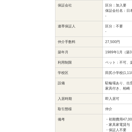
保証会社
区分：加入要
保証会社名：日
-
連帯保証人
区分：不要
-
仲介手数料
27,500円
築年月
1989年1月（築
利用制限
ペット：不可、
学校区
田尻小学校(1,11
設備
駐輪場あり、出
家具付き、柏崎
入居時期
即入居可
取引態様
仲介
備考
・初期費用47,
・家具家電貸与
・保証人不要