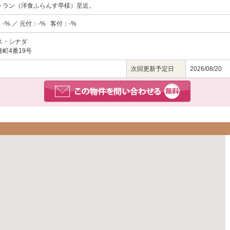
トラン（洋食ふらんす亭様）至近。
-% ／ 元付：-% 客付：-%
ス・シナダ
町4番19号
次回更新予定日
2026/08/20