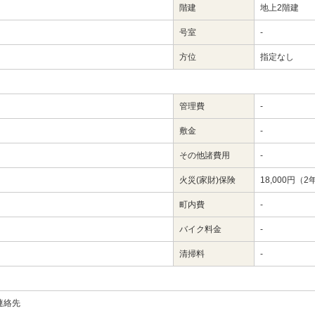
階建
地上2階建
号室
-
方位
指定なし
管理費
-
敷金
-
その他諸費用
-
火災(家財)保険
18,000円（
町内費
-
バイク料金
-
清掃料
-
連絡先