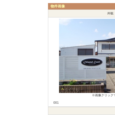
物件画像
外観
※画像クリック
001