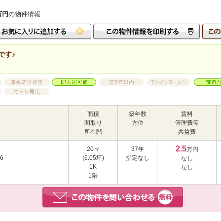
万円
の物件情報
です♪
面積
築年数
賃料
間取り
方位
管理費等
所在階
共益費
2.5
20㎡
37年
万円
6
(6.05坪)
指定なし
なし
1K
なし
1階