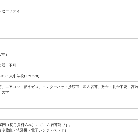
本セーフティ
37年）
楽器：不可
0m)・東中学校(1,508m)
窓、エアコン、都市ガス、インターネット接続可、即入居可、敷金・礼金不要、高
 大学
000円（初月賃料込み）にてご入居可能です。
（冷蔵庫・洗濯機・電子レンジ・ベッド）