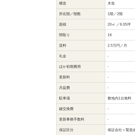
構造
木造
所在階／階数
1階／2階
面積
20㎡
／6.05坪
間取り
1K
賃料
2.5万円／月
礼金
-
ほか初期費用
-
更新料
-
共益費
-
駐車場
敷地内1台無料
鍵交換費
-
更新事務手数料
-
保証区分
保証会社＋緊急