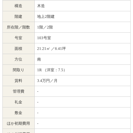
構造
木造
階建
地上2階建
所在階／階数
1階／2階
号室
103号室
面積
21.21㎡
／6.41坪
方位
南
間取り
1R （洋室：7.5）
賃料
3.4万円／月
管理費
-
礼金
-
敷金
-
ほか初期費用
-