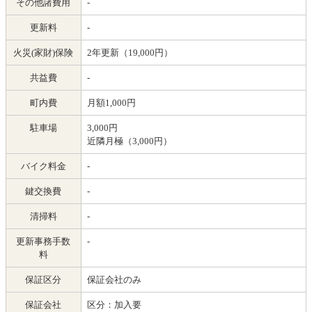
その他諸費用
-
更新料
-
火災(家財)保険
2年更新（19,000円）
共益費
-
町内費
月額1,000円
駐車場
3,000円
近隣月極（3,000円）
バイク料金
-
鍵交換費
-
清掃料
-
更新事務手数
-
料
保証区分
保証会社のみ
保証会社
区分：加入要