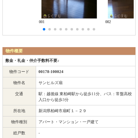
001
002
物件概要
敷金・礼金・仲介手数料不要♪
物件コード
00178-100024
物件名
サンヒルズ扇
交通
駅：越後線 東柏崎駅から徒歩11分、バス：常盤高校
入口から徒歩3分
所在地
新潟県柏崎市扇町１－２９
物件種別
アパート・マンション・一戸建て
総戸数
-