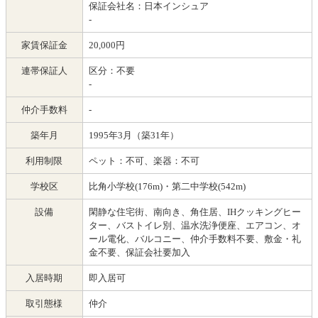
保証会社名：日本インシュア
-
家賃保証金
20,000円
連帯保証人
区分：不要
-
仲介手数料
-
築年月
1995年3月（築31年）
利用制限
ペット：不可、楽器：不可
学校区
比角小学校(176m)・第二中学校(542m)
設備
閑静な住宅街、南向き、角住居、IHクッキングヒー
ター、バストイレ別、温水洗浄便座、エアコン、オ
ール電化、バルコニー、仲介手数料不要、敷金・礼
金不要、保証会社要加入
入居時期
即入居可
取引態様
仲介