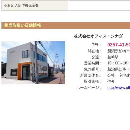
保育所入所待機児童数
担当取扱い店舗情報
株式会社オフィス・シナダ
0257-41-5
TEL：
所在地：
新潟県柏崎市
交通：
柏崎駅
営業時間：
10：00～1
免許番号：
新潟県知事（
所属団体名：
公社 宅地建
取引態様：
仲介
ホームページ：
http://www.of