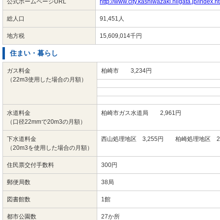
公式ホームページURL
http://www.city.kashiwazaki.niigata.jp/index.h
総人口
91,451人
地方税
15,609,014千円
住まい・暮らし
ガス料金
柏崎市 3,234円
（22m3使用した場合の月額）
水道料金
柏崎市ガス水道局 2,961円
（口径22mmで20m3の月額）
下水道料金
西山処理地区 3,255円 柏崎処理地区 2,
（20m3を使用した場合の月額）
住民票交付手数料
300円
郵便局数
38局
図書館数
1館
都市公園数
27か所