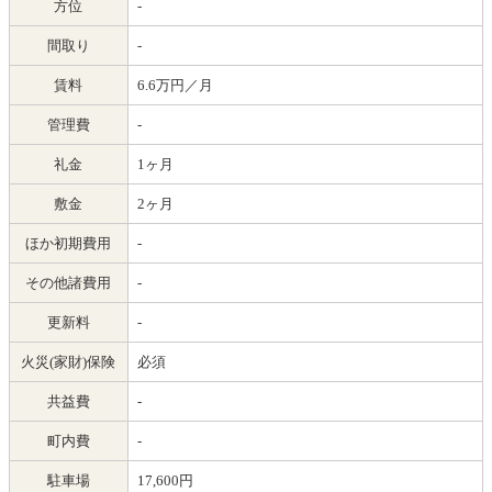
方位
-
間取り
-
賃料
6.6万円／月
管理費
-
礼金
1ヶ月
敷金
2ヶ月
ほか初期費用
-
その他諸費用
-
更新料
-
火災(家財)保険
必須
共益費
-
町内費
-
駐車場
17,600円