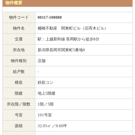
物件概要
物件コード
00117-100080
物件名
棚橋不動産 関東町ビル（旧斉木ビル）
交通
駅：上越新幹線 長岡駅から徒歩8分
所在地
新潟県長岡市関東町3番地9
物件種別
店舗
総戸数
-
構造
鉄筋コン
階建
地上5階建
所在階／階数
1階／5階
号室
101号室
面積
32.05㎡
／9.69坪