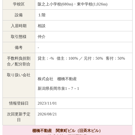
学校区
阪之上小学校(680m)・東中学校(1,026m)
設備
１階
入居時期
相談
取引態様
仲介
備考
-
手数料負担割
貸主：-% 借主：100% ／ 元付：50% 客付：50%
合／配分割合
取り扱い会社
株式会社 棚橋不動産
新潟県長岡市泉1－7－1
情報登録日
2023/11/01
次回更新予定
2026/08/21
日
棚橋不動産 関東町ビル（旧斉木ビル）