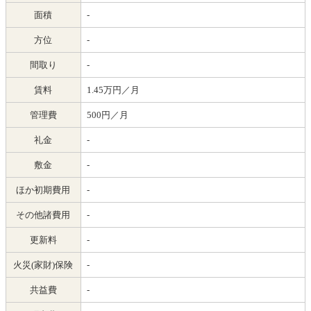
面積
-
方位
-
間取り
-
賃料
1.45万円／月
管理費
500円／月
礼金
-
敷金
-
ほか初期費用
-
その他諸費用
-
更新料
-
火災(家財)保険
-
共益費
-