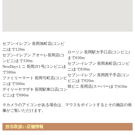
セブン-イレブン 長岡旭町店(コンビ
ニ)まで120m
ローソン 長岡駅大手口店(コンビニ)
セブン-イレブン アオーレ長岡店(コ
まで630m
ンビニ)まで330m
セブン-イレブン 長岡表町店(コンビ
NewDaysミニ 長岡2F1号(コンビニ)ま
ニ)まで830m
で590m
セブン-イレブン 長岡西千手店(コン
ファミリーマート 長岡弓町店(コンビ
ビニ)まで920m
ニ)まで560m
韓ビニ 長岡店(スーパー)まで410m
デイリーヤマザキ 長岡駅東口店(コン
ビニ)まで690m
※カメラのアイコンがある場合は、マウスをポイントするとその施設の画
像がご覧いただけます。
担当取扱い店舗情報