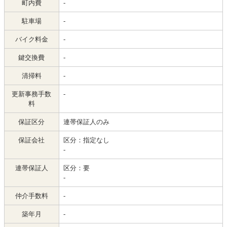
町内費
-
駐車場
-
バイク料金
-
鍵交換費
-
清掃料
-
更新事務手数
-
料
保証区分
連帯保証人のみ
保証会社
区分：指定なし
-
連帯保証人
区分：要
-
仲介手数料
-
築年月
-