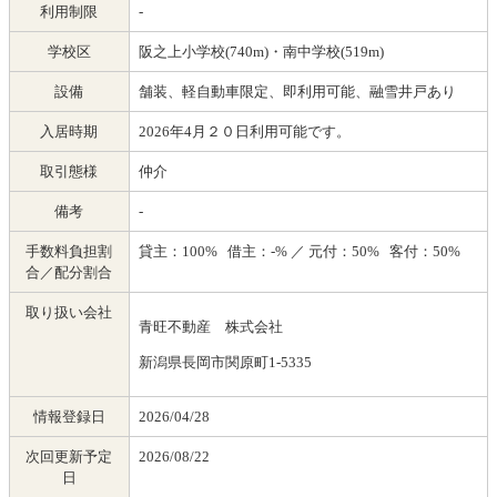
利用制限
-
学校区
阪之上小学校(740m)・南中学校(519m)
設備
舗装、軽自動車限定、即利用可能、融雪井戸あり
入居時期
2026年4月２０日利用可能です。
取引態様
仲介
備考
-
手数料負担割
貸主：100% 借主：-% ／ 元付：50% 客付：50%
合／配分割合
取り扱い会社
青旺不動産 株式会社
新潟県長岡市関原町1-5335
情報登録日
2026/04/28
次回更新予定
2026/08/22
日