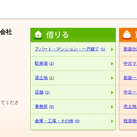
会社
アパート・マンション・一戸建て
新築分
(1)
駐車場
中古マ
(2)
貸土地
新築一
(1)
店舗
中古一
(1)
してくださ
事務所
売土地
(0)
倉庫・工場・その他
投資物
(0)