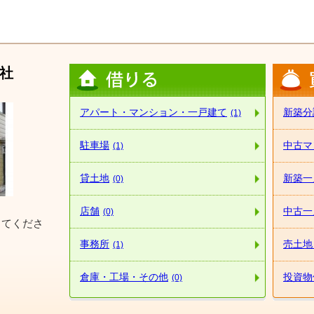
社
アパート・マンション・一戸建て
新築分
(1)
駐車場
中古マ
(1)
貸土地
新築一
(0)
店舗
中古一
(0)
してくださ
事務所
売土地
(1)
倉庫・工場・その他
投資物
(0)