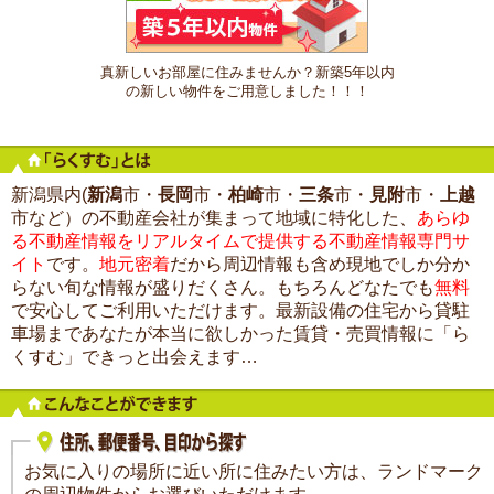
真新しいお部屋に住みませんか？新築5年以内
の新しい物件をご用意しました！！！
新潟県内(
新潟
市・
長岡
市・
柏崎
市・
三条
市・
見附
市・
上越
市など）の不動産会社が集まって地域に特化した、
あらゆ
る不動産情報をリアルタイムで提供する不動産情報専門サ
イト
です。
地元密着
だから周辺情報も含め現地でしか分か
らない旬な情報が盛りだくさん。もちろんどなたでも
無料
で安心してご利用いただけます。最新設備の住宅から貸駐
車場まであなたが本当に欲しかった賃貸・売買情報に「ら
くすむ」できっと出会えます…
お気に入りの場所に近い所に住みたい方は、ランドマーク