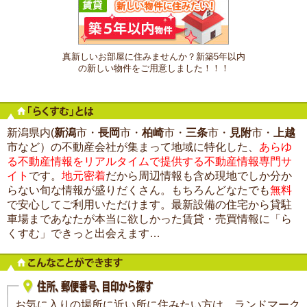
真新しいお部屋に住みませんか？新築5年以内
の新しい物件をご用意しました！！！
新潟県内(
新潟
市・
長岡
市・
柏崎
市・
三条
市・
見附
市・
上越
市など）の不動産会社が集まって地域に特化した、
あらゆ
る不動産情報をリアルタイムで提供する不動産情報専門サ
イト
です。
地元密着
だから周辺情報も含め現地でしか分か
らない旬な情報が盛りだくさん。もちろんどなたでも
無料
で安心してご利用いただけます。最新設備の住宅から貸駐
車場まであなたが本当に欲しかった賃貸・売買情報に「ら
くすむ」できっと出会えます…
お気に入りの場所に近い所に住みたい方は、ランドマーク