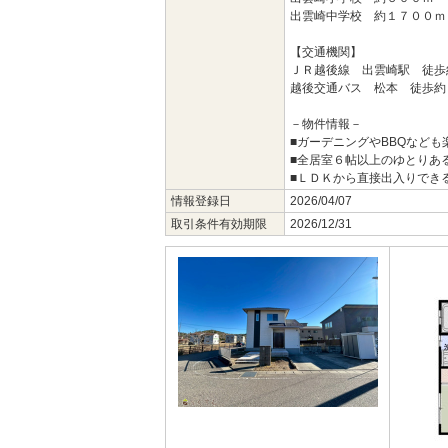
出雲崎中学校 約１７００ｍ
【交通機関】
ＪＲ越後線 出雲崎駅 徒歩
越後交通バス 松本 徒歩約
－物件情報－
■ガーデニングやBBQなども
■全居室６帖以上のゆとりあ
■ＬＤＫから直接出入りでき
情報登録日
2026/04/07
取引条件有効期限
2026/12/31