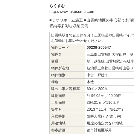
らくすむ
http://www.rakusumu.com
■ミサワホーム施工 ■出雲崎地区の中心部で利便性
収納等多彩な収納完備
出雲崎駅まで徒歩約９分！三国街道や出雲崎バイパ
お気軽にお問い合わせください。
物件コード
00239-200547
物件名
三島郡出雲崎町大字山谷 築
交通
駅：越後線 出雲崎駅から徒歩
物件所在地
新潟県三島郡出雲崎町山谷３
物件種別
中古一戸建て
構造
木造
建ぺい率／容積率
60％／200％
建物面積
計 96.05㎡ ／29.05坪
土地面積
364.31㎡ ／110.2坪
築年月
2013年11月（築12年）
入居時期
随時入居(引き渡し)可
用途地域
用途の指定のない地域
都市計画
都市計画区域外