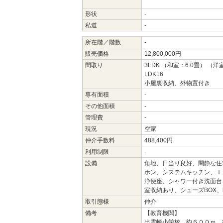
形状
-
私道
-
所在階／階数
-
販売価格
12,800,000円
間取り
3LDK （和室：6.0畳） （洋室
LDK16
小屋裏収納、外物置付き
専有面積
-
その他面積
-
管理費
-
現況
空家
仲介手数料
488,400円
利用制限
-
設備
角地、日当り良好、閑静な住
ホン、システムキッチン、Ｉ
浄便座、シャワー付き洗面台
室収納あり、シューズBOX
取引態様
仲介
備考
【教育機関】
出雲崎小学校 約６００ｍ 