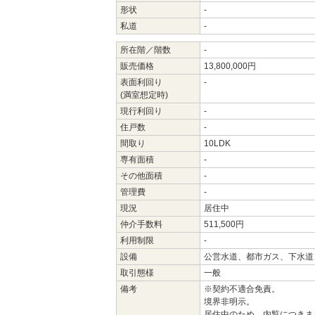
形状
-
私道
-
所在階／階数
-
販売価格
13,800,000円
表面利回り
-
(満室想定時)
現行利回り
-
住戸数
-
間取り
10LDK
専有面積
-
その他面積
-
管理費
-
現況
居住中
仲介手数料
511,500円
利用制限
-
設備
公営水道、都市ガス、下水道
取引態様
一般
備考
※契約不適合免責。
境界非明示。
居住中のため、内覧につきま