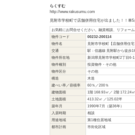
らくすむ
http://www.rakusumu.com
見附市学校町で店舗併用住宅が出ました！！車
お気軽にお問合せください。融資相談、リフォーム相
物件コード
00232-200114
物件名
見附市学校町【店舗併用住宅
交通
駅：信越線 見附駅から徒歩
物件所在地
新潟県見附市学校町2丁目6-1
物件種別
投資物件・その他
物件区分
その他
構造
木造
建ぺい率／容積率
60％／200％
建物面積
1階 168.93㎡／ 2階 172.24
土地面積
413.32㎡ ／125.02坪
築年月
1990年7月（築36年）
入居時期
相談
用途地域
第1種住居地域
都市計画
市街化区域