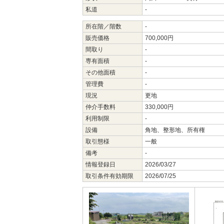
私道
-
所在階／階数
-
販売価格
700,000円
間取り
-
専有面積
-
その他面積
-
管理費
-
現況
更地
仲介手数料
330,000円
利用制限
-
設備
角地、整形地、所有権
取引態様
一般
備考
-
情報登録日
2026/03/27
取引条件有効期限
2026/07/25