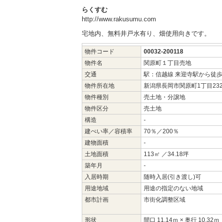
らくすむ
http://www.rakusumu.com
宅地内、無料井戸水有り、畑使用向きです。
物件コード
00032-200118
物件名
関原町１丁目売地
交通
駅：信越線 来迎寺駅から徒歩
物件所在地
新潟県長岡市関原町1丁目232
物件種別
売土地・分譲地
物件区分
売土地
構造
-
建ぺい率／容積率
70％／200％
建物面積
-
土地面積
113㎡ ／34.18坪
築年月
-
入居時期
随時入居(引き渡し)可
用途地域
用途の指定のない地域
都市計画
市街化調整区域
形状
間口 11.14ｍ × 奥行 10.32ｍ