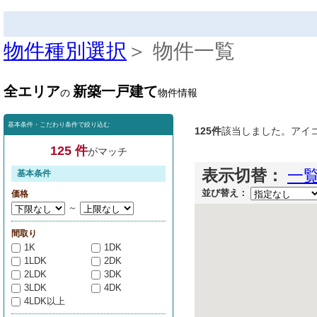
物件種別選択
＞ 物件一覧
全エリア
新築一戸建て
の
物件情報
基本条件・こだわり条件で絞り込む
125件
該当しました。アイ
125 件
がマッチ
表示切替：
一
基本条件
並び替え：
価格
～
間取り
1K
1DK
1LDK
2DK
2LDK
3DK
3LDK
4DK
4LDK以上