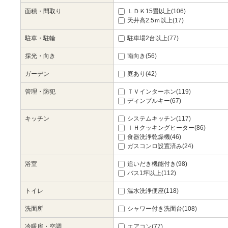
面積・間取り
ＬＤＫ15畳以上(106)
天井高2.5ｍ以上(17)
駐車・駐輪
駐車場2台以上(77)
採光・向き
南向き(56)
ガーデン
庭あり(42)
管理・防犯
ＴＶインターホン(119)
ディンプルキー(67)
キッチン
システムキッチン(117)
ＩＨクッキングヒーター(86)
食器洗浄乾燥機(46)
ガスコンロ設置済み(24)
浴室
追いだき機能付き(98)
バス1坪以上(112)
トイレ
温水洗浄便座(118)
洗面所
シャワー付き洗面台(108)
冷暖房・空調
エアコン(77)