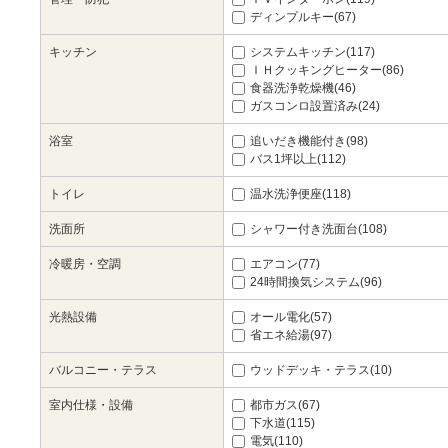
ディンプルキー(67)
キッチン
システムキッチン(117)
ＩＨクッキングヒーター(86)
食器洗浄乾燥機(46)
ガスコンロ設置済み(24)
浴室
追いだき機能付き(98)
バス1坪以上(112)
トイレ
温水洗浄便座(118)
洗面所
シャワー付き洗面台(108)
冷暖房・空調
エアコン(77)
24時間換気システム(96)
光熱設備
オール電化(57)
省エネ給湯(97)
バルコニー・テラス
ウッドデッキ・テラス(10)
室内仕様・設備
都市ガス(67)
下水道(115)
電気(110)