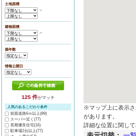
土地面積
～
建物面積
～
築年数
情報公開日
125 件
がマッチ
※マップ上に表示さ
人気のあるこだわり条件
前面道路6ｍ以上(89)
があります。
スーパー近く(77)
詳細な位置に関して
長期優良住宅(16)
駐車場2台以上(77)
表示切替：
一