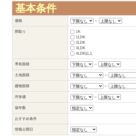
基本条件
価格
～
間取り
1K
1LDK
2LDK
3LDK
4LDK以上
専有面積
～
土地面積
～
建物面積
～
坪単価
～
築年数
おすすめ条件
情報公開日