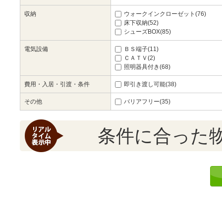
収納
ウォークインクローゼット(76)
床下収納(52)
シューズBOX(85)
電気設備
ＢＳ端子(11)
ＣＡＴＶ(2)
照明器具付き(68)
費用・入居・引渡・条件
即引き渡し可能(38)
その他
バリアフリー(35)
条件に合った