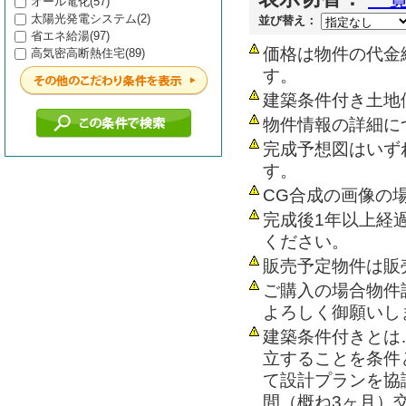
オール電化(57)
太陽光発電システム(2)
並び替え：
省エネ給湯(97)
価格は物件の代金
高気密高断熱住宅(89)
す。
建築条件付き土地
物件情報の詳細に
完成予想図はいず
す。
CG合成の画像の
完成後1年以上経
ください。
販売予定物件は販
ご購入の場合物件
よろしく御願いし
建築条件付きとは
立することを条件
て設計プランを協
間（概ね3ヶ月）