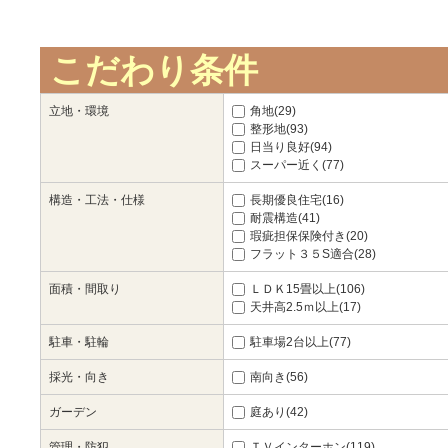
こだわり条件
立地・環境
角地(29)
整形地(93)
日当り良好(94)
スーパー近く(77)
構造・工法・仕様
長期優良住宅(16)
耐震構造(41)
瑕疵担保保険付き(20)
フラット３５S適合(28)
面積・間取り
ＬＤＫ15畳以上(106)
天井高2.5ｍ以上(17)
駐車・駐輪
駐車場2台以上(77)
採光・向き
南向き(56)
ガーデン
庭あり(42)
管理・防犯
ＴＶインターホン(119)