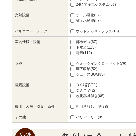
24時間換気システム(96)
光熱設備
オール電化(57)
省エネ給湯(97)
バルコニー・テラス
ウッドデッキ・テラス(10)
室内仕様・設備
都市ガス(67)
下水道(115)
電気(110)
収納
ウォークインクローゼット(76)
床下収納(52)
シューズBOX(85)
電気設備
ＢＳ端子(11)
ＣＡＴＶ(2)
照明器具付き(68)
費用・入居・引渡・条件
即引き渡し可能(38)
その他
バリアフリー(35)