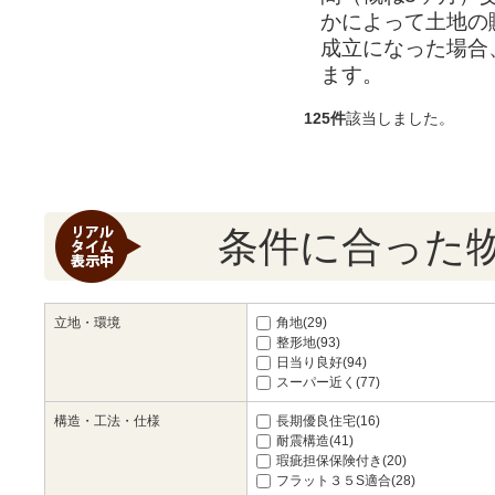
かによって土地の
成立になった場合
ます。
125件
該当しました。
条件に合った
立地・環境
角地(29)
整形地(93)
日当り良好(94)
スーパー近く(77)
構造・工法・仕様
長期優良住宅(16)
耐震構造(41)
瑕疵担保保険付き(20)
フラット３５S適合(28)