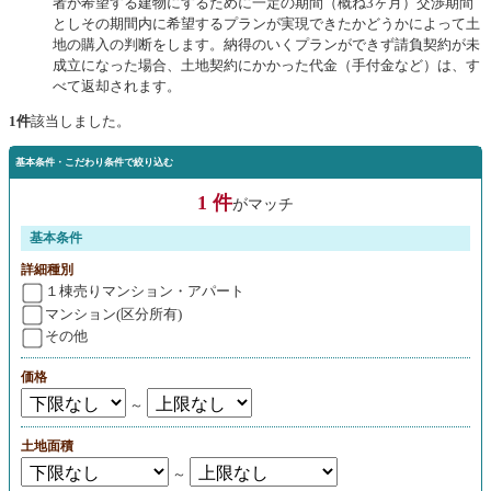
者が希望する建物にするために一定の期間（概ね3ヶ月）交渉期間
としその期間内に希望するプランが実現できたかどうかによって土
地の購入の判断をします。納得のいくプランができず請負契約が未
成立になった場合、土地契約にかかった代金（手付金など）は、す
べて返却されます。
1件
該当しました。
基本条件・こだわり条件で絞り込む
1 件
がマッチ
基本条件
詳細種別
１棟売りマンション・アパート
マンション(区分所有)
その他
価格
～
土地面積
～