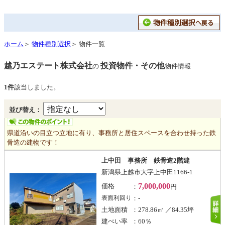
ホーム
＞
物件種別選択
＞ 物件一覧
越乃エステート株式会社
投資物件・その他
の
物件情報
1件
該当しました。
並び替え：
県道沿いの目立つ立地に有り、事務所と居住スペースを合わせ持った鉄
骨造の建物です！
上中田 事務所 鉄骨造2階建
新潟県上越市大字上中田1166-1
7,000,000
価格
：
円
：-
表面利回り
土地面積
：278.86㎡ ／84.35坪
建ぺい率
：60％