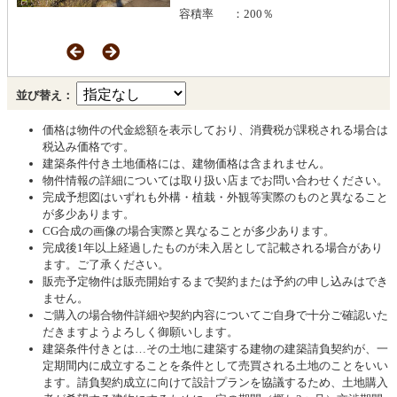
容積率
：200％
並び替え：
価格は物件の代金総額を表示しており、消費税が課税される場合は
税込み価格です。
建築条件付き土地価格には、建物価格は含まれません。
物件情報の詳細については取り扱い店までお問い合わせください。
完成予想図はいずれも外構・植栽・外観等実際のものと異なること
が多少あります。
CG合成の画像の場合実際と異なることが多少あります。
完成後1年以上経過したものが未入居として記載される場合があり
ます。ご了承ください。
販売予定物件は販売開始するまで契約または予約の申し込みはでき
ません。
ご購入の場合物件詳細や契約内容についてご自身で十分ご確認いた
だきますようよろしく御願いします。
建築条件付きとは…その土地に建築する建物の建築請負契約が、一
定期間内に成立することを条件として売買される土地のことをいい
ます。請負契約成立に向けて設計プランを協議するため、土地購入