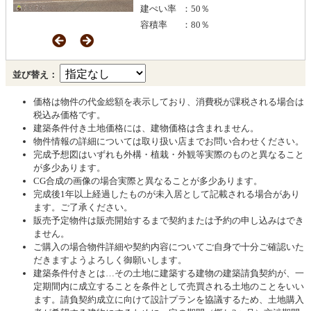
建ぺい率
：50％
容積率
：80％
並び替え：
価格は物件の代金総額を表示しており、消費税が課税される場合は
税込み価格です。
建築条件付き土地価格には、建物価格は含まれません。
物件情報の詳細については取り扱い店までお問い合わせください。
完成予想図はいずれも外構・植栽・外観等実際のものと異なること
が多少あります。
CG合成の画像の場合実際と異なることが多少あります。
完成後1年以上経過したものが未入居として記載される場合があり
ます。ご了承ください。
販売予定物件は販売開始するまで契約または予約の申し込みはでき
ません。
ご購入の場合物件詳細や契約内容についてご自身で十分ご確認いた
だきますようよろしく御願いします。
建築条件付きとは…その土地に建築する建物の建築請負契約が、一
定期間内に成立することを条件として売買される土地のことをいい
ます。請負契約成立に向けて設計プランを協議するため、土地購入