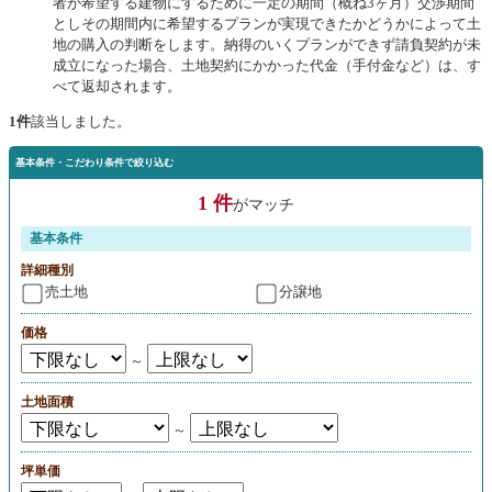
者が希望する建物にするために一定の期間（概ね3ヶ月）交渉期間
としその期間内に希望するプランが実現できたかどうかによって土
地の購入の判断をします。納得のいくプランができず請負契約が未
成立になった場合、土地契約にかかった代金（手付金など）は、す
べて返却されます。
1件
該当しました。
基本条件・こだわり条件で絞り込む
1 件
がマッチ
基本条件
詳細種別
売土地
分譲地
価格
～
土地面積
～
坪単価