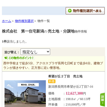
ホーム
＞
物件種別選択
＞ 物件一覧
株式会社 第一住宅新潟
売土地・分譲地
の
物件情報
1件
該当しました。
並び替え：
西中学校まで徒歩5分、アクロスプラザ長岡七日町まで徒歩6分。建物プ
ランが描きやすい、正方形に近い整形地。
希望が丘２丁目 売土地
新潟県長岡市希望が丘2丁目7-16
12,627,300
価格
：
円
土地面積
：198.8㎡ ／60.13坪
坪単価
：210,000円／坪