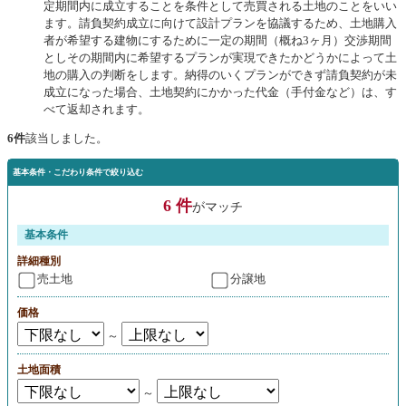
定期間内に成立することを条件として売買される土地のことをいい
ます。請負契約成立に向けて設計プランを協議するため、土地購入
者が希望する建物にするために一定の期間（概ね3ヶ月）交渉期間
としその期間内に希望するプランが実現できたかどうかによって土
地の購入の判断をします。納得のいくプランができず請負契約が未
成立になった場合、土地契約にかかった代金（手付金など）は、す
べて返却されます。
6件
該当しました。
基本条件・こだわり条件で絞り込む
6 件
がマッチ
基本条件
詳細種別
売土地
分譲地
価格
～
土地面積
～