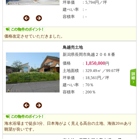
坪単価
：5,794円／坪
建ぺい率
：-
容積率
：-
価格改定させていただきました。
鳥越売土地
新潟県長岡市鳥越２０６８番
1,850,000
価格
：
円
土地面積
：329.49㎡ ／99.67坪
坪単価
：18,561円／坪
建ぺい率
：70％
容積率
：200％
海水浴場まで徒歩3分、日本海がよく見える高台の土地、海抜20ｍあり
眺望が良いです。