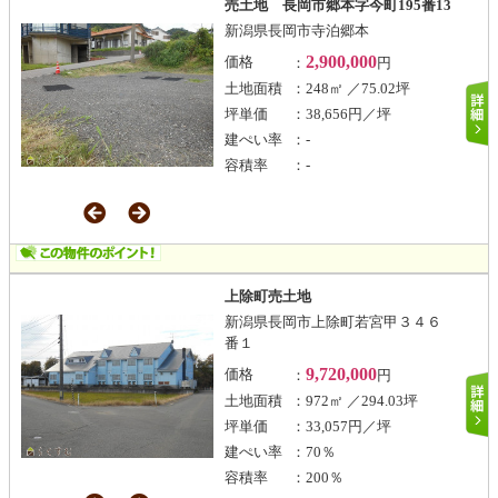
売土地 長岡市郷本字今町195番13
新潟県長岡市寺泊郷本
2,900,000
価格
：
円
土地面積
：248㎡ ／75.02坪
坪単価
：38,656円／坪
建ぺい率
：-
容積率
：-
上除町売土地
新潟県長岡市上除町若宮甲３４６
番１
9,720,000
価格
：
円
土地面積
：972㎡ ／294.03坪
坪単価
：33,057円／坪
建ぺい率
：70％
容積率
：200％