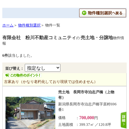
ホーム
＞
物件種別選択
＞ 物件一覧
有限会社 粉川不動産コミュニティ
売土地・分譲地
の
物件情
報
6件
該当しました。
並び替え：
古家あり（かなり老朽化しており現状では住めません）
売土地 長岡市寺泊志戸橋（上物
有）
新潟県長岡市寺泊志戸橋字居村696
番1
700,000
価格
：
円
土地面積
：399.37㎡ ／120.8坪