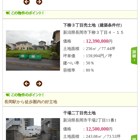
下柳３丁目売土地（建築条件付）
新潟県長岡市下柳３丁目４－１５
12,390,000
価格
：
円
土地面積
：256㎡ ／77.44坪
坪単価
：159,994円／坪
建ぺい率
：50％
容積率
：80％
長岡駅から徒歩圏内の好立地
干場二丁目売土地
新潟県長岡市干場2丁目11番1
12,500,000
価格
：
円
土地面積
：243.08㎡ ／73.53坪