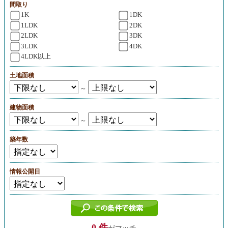
間取り
1K
1DK
1LDK
2DK
2LDK
3DK
3LDK
4DK
4LDK以上
土地面積
～
建物面積
～
築年数
情報公開日
0 件