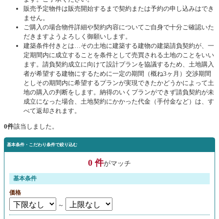
販売予定物件は販売開始するまで契約または予約の申し込みはでき
ません。
ご購入の場合物件詳細や契約内容についてご自身で十分ご確認いた
だきますようよろしく御願いします。
建築条件付きとは…その土地に建築する建物の建築請負契約が、一
定期間内に成立することを条件として売買される土地のことをいい
ます。請負契約成立に向けて設計プランを協議するため、土地購入
者が希望する建物にするために一定の期間（概ね3ヶ月）交渉期間
としその期間内に希望するプランが実現できたかどうかによって土
地の購入の判断をします。納得のいくプランができず請負契約が未
成立になった場合、土地契約にかかった代金（手付金など）は、す
べて返却されます。
0件
該当しました。
基本条件・こだわり条件で絞り込む
0 件
がマッチ
基本条件
価格
～