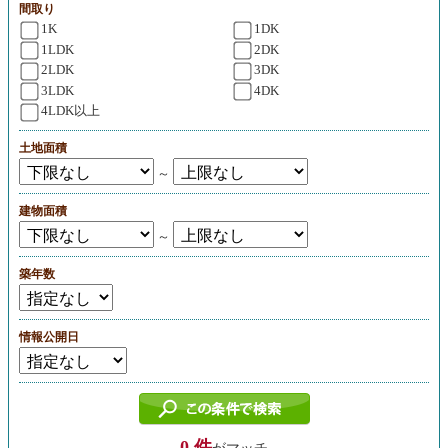
間取り
1K
1DK
1LDK
2DK
2LDK
3DK
3LDK
4DK
4LDK以上
土地面積
～
建物面積
～
築年数
情報公開日
0 件