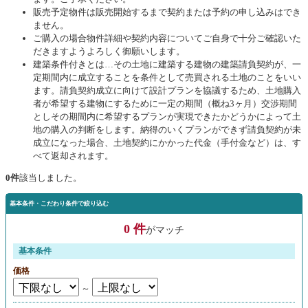
販売予定物件は販売開始するまで契約または予約の申し込みはでき
ません。
ご購入の場合物件詳細や契約内容についてご自身で十分ご確認いた
だきますようよろしく御願いします。
建築条件付きとは…その土地に建築する建物の建築請負契約が、一
定期間内に成立することを条件として売買される土地のことをいい
ます。請負契約成立に向けて設計プランを協議するため、土地購入
者が希望する建物にするために一定の期間（概ね3ヶ月）交渉期間
としその期間内に希望するプランが実現できたかどうかによって土
地の購入の判断をします。納得のいくプランができず請負契約が未
成立になった場合、土地契約にかかった代金（手付金など）は、す
べて返却されます。
0件
該当しました。
基本条件・こだわり条件で絞り込む
0 件
がマッチ
基本条件
価格
～