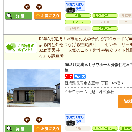
R8年5月完成！≪事前の見学予約でQUOカード3,
よる内と外をつなげる空間設計 ・センチュリーモ
3.5m高天井 ・人気のニッチ造作や独立ワイド
ん』も設置済
R8/5月完成≪ミサワホーム分譲住宅≫
棟
新潟県長岡市古正寺1丁目3026番3
ミサワホーム北越 株式会社