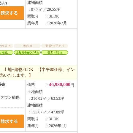
建物面積
式会社
：97.7㎡ ／29.55坪
間取り
：3LDK
築年月
：2026年2月
 土地+建物3LDK 【半平屋仕様、イン
販売いたします。】
46,980,000
販売
価格
：
円
土地面積
クタウン稲保
：210.02㎡ ／63.53坪
建物面積
：155.67㎡ ／47.09坪
間取り
：3LDK
築年月
：2026年1月