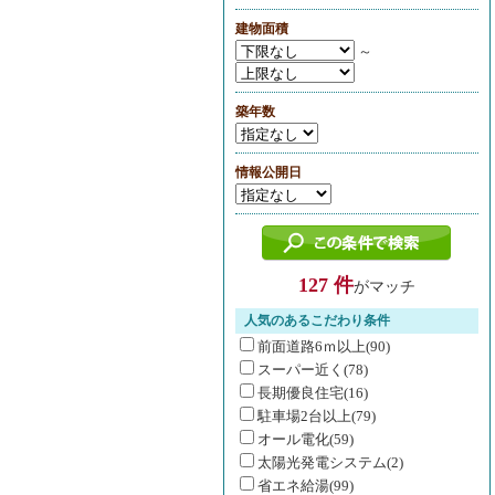
建物面積
～
築年数
情報公開日
127 件
がマッチ
人気のあるこだわり条件
前面道路6ｍ以上(90)
スーパー近く(78)
長期優良住宅(16)
駐車場2台以上(79)
オール電化(59)
太陽光発電システム(2)
省エネ給湯(99)