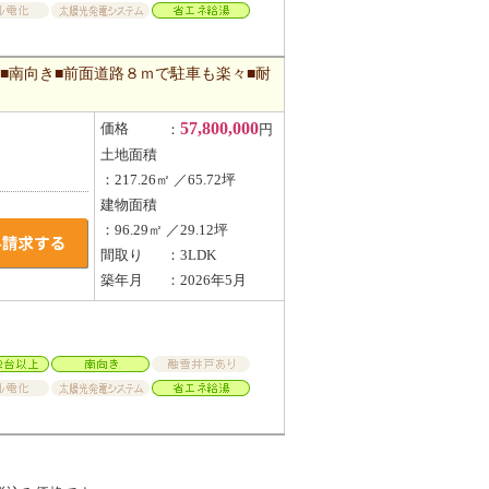
■南向き■前面道路８ｍで駐車も楽々■耐
57,800,000
価格
：
円
土地面積
：217.26㎡ ／65.72坪
建物面積
：96.29㎡ ／29.12坪
間取り
：3LDK
築年月
：2026年5月