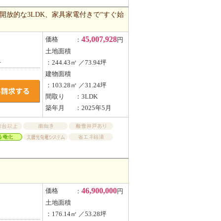
開放的な3LDK、家具家電付きで“すぐ始
45,007,928
価格
：
円
土地面積
１
：244.43㎡ ／73.94坪
建物面積
：103.28㎡ ／31.24坪
間取り
：3LDK
築年月
：2025年5月
46,900,000
価格
：
円
土地面積
：176.14㎡ ／53.28坪