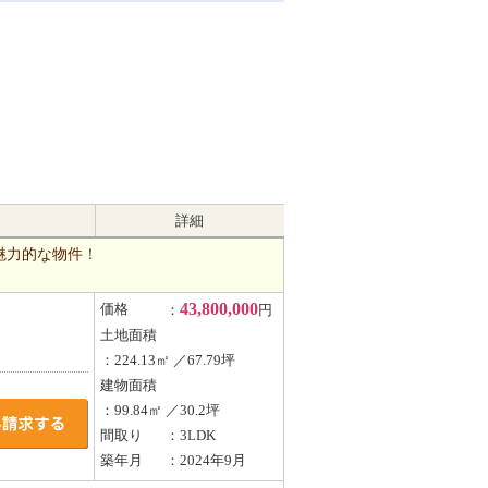
詳細
魅力的な物件！
43,800,000
価格
：
円
土地面積
：224.13㎡ ／67.79坪
建物面積
：99.84㎡ ／30.2坪
間取り
：3LDK
築年月
：2024年9月