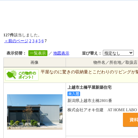
127件
該当しました。
＜前のページ
2
3
4
5
6
7
表示切替：
一覧表示
／
地図表示
並び替え：
画像
物件名／所在地／取扱店
平屋なのに驚きの収納量とこだわりのリビングが
上越市土橋平屋新築住宅
新潟県上越市土橋2801番
株式会社アオキ住建 AT HOME LABO