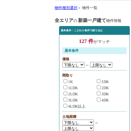
物件種別選択
＞ 物件一覧
全エリア
新築一戸建て
の
物件情報
基本条件・こだわり条件で絞り込む
127 件
がマッチ
基本条件
価格
～
間取り
1K
1DK
1LDK
2DK
2LDK
3DK
3LDK
4DK
4LDK以上
土地面積
～