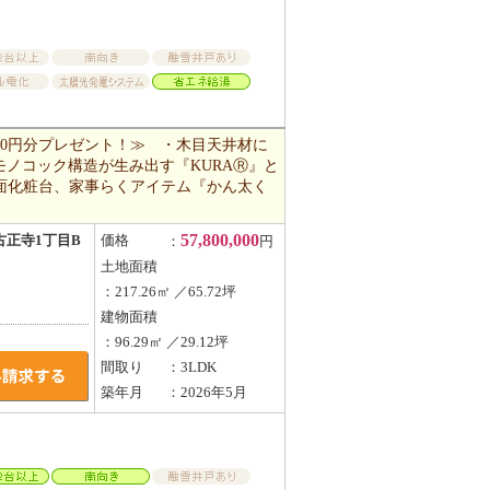
000円分プレゼント！≫ ・木目天井材に
ノコック構造が生み出す『KURAⓇ』と
洗面化粧台、家事らくアイテム『かん太く
57,800,000
古正寺1丁目B
価格
：
円
土地面積
：217.26㎡ ／65.72坪
建物面積
：96.29㎡ ／29.12坪
間取り
：3LDK
築年月
：2026年5月