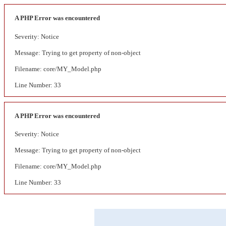
A PHP Error was encountered
Severity: Notice
Message: Trying to get property of non-object
Filename: core/MY_Model.php
Line Number: 33
A PHP Error was encountered
Severity: Notice
Message: Trying to get property of non-object
Filename: core/MY_Model.php
Line Number: 33