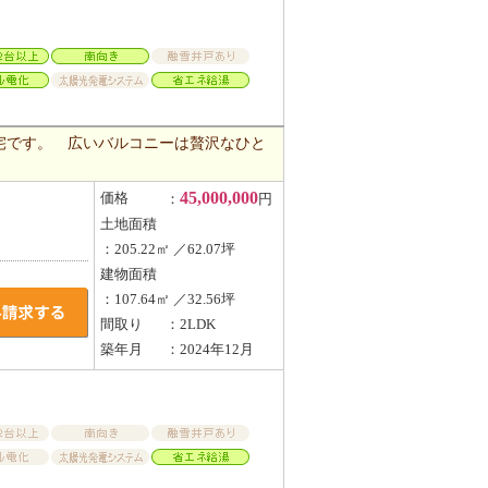
宅です。 広いバルコニーは贅沢なひと
45,000,000
価格
：
円
土地面積
：205.22㎡ ／62.07坪
建物面積
：107.64㎡ ／32.56坪
間取り
：2LDK
築年月
：2024年12月