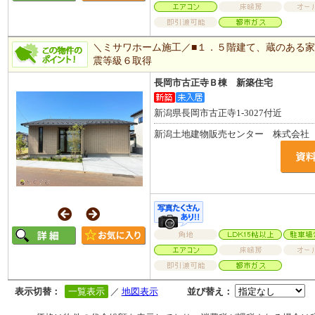
＼ミサワホーム施工／■１．５階建て、蔵のある家
震等級６取得
長岡市古正寺Ｂ棟 新築住宅
新潟県長岡市古正寺1-3027付近
新潟土地建物販売センター 株式会社
表示切替：
一覧表示
／
地図表示
並び替え：