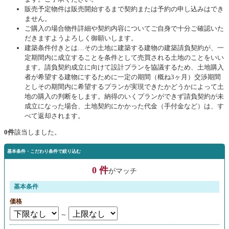
販売予定物件は販売開始するまで契約または予約の申し込みはでき
ません。
ご購入の場合物件詳細や契約内容についてご自身で十分ご確認いた
だきますようよろしく御願いします。
建築条件付きとは…その土地に建築する建物の建築請負契約が、一
定期間内に成立することを条件として売買される土地のことをいい
ます。請負契約成立に向けて設計プランを協議するため、土地購入
者が希望する建物にするために一定の期間（概ね3ヶ月）交渉期間
としその期間内に希望するプランが実現できたかどうかによって土
地の購入の判断をします。納得のいくプランができず請負契約が未
成立になった場合、土地契約にかかった代金（手付金など）は、す
べて返却されます。
0件
該当しました。
基本条件・こだわり条件で絞り込む
0 件
がマッチ
基本条件
価格
～