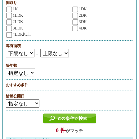
間取り
1K
1DK
1LDK
2DK
2LDK
3DK
3LDK
4DK
4LDK以上
専有面積
～
築年数
おすすめ条件
情報公開日
0 件
がマッチ