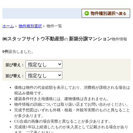
ホーム
＞
物件種別選択
＞ 物件一覧
㈱スタッフサイトウ不動産部
新築分譲マンション
の
物件情報
0件
該当しました。
並び替え：
並び替え：
価格は物件の代金総額を表示しており、消費税が課税される場合は
税込み価格です。
建築条件付き土地価格には、建物価格は含まれません。
物件情報の詳細については取り扱い店までお問い合わせください。
完成予想図はいずれも外構・植栽・外観等実際のものと異なること
が多少あります。
CG合成の画像の場合実際と異なることが多少あります。
完成後1年以上経過したものが未入居として記載される場合があり
ます。ご了承ください。