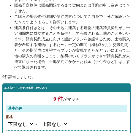
販売予定物件は販売開始するまで契約または予約の申し込みはでき
ません。
ご購入の場合物件詳細や契約内容についてご自身で十分ご確認いた
だきますようよろしく御願いします。
建築条件付きとは…その土地に建築する建物の建築請負契約が、一
定期間内に成立することを条件として売買される土地のことをいい
ます。請負契約成立に向けて設計プランを協議するため、土地購入
者が希望する建物にするために一定の期間（概ね3ヶ月）交渉期間
としその期間内に希望するプランが実現できたかどうかによって土
地の購入の判断をします。納得のいくプランができず請負契約が未
成立になった場合、土地契約にかかった代金（手付金など）は、す
べて返却されます。
0件
該当しました。
基本条件・こだわり条件で絞り込む
0 件
がマッチ
基本条件
価格
～