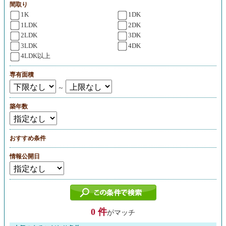
間取り
1K
1DK
1LDK
2DK
2LDK
3DK
3LDK
4DK
4LDK以上
専有面積
～
築年数
おすすめ条件
情報公開日
0 件
がマッチ