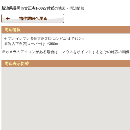
新潟県長岡市古正寺1-3027付近
の地図・周辺情報
周辺情報
セブン-イレブン 長岡古正寺店(コンビニ)まで350m
原信 古正寺店(スーパー)まで390m
※カメラのアイコンがある場合は、マウスをポイントするとその施設の画像
周辺表示切替