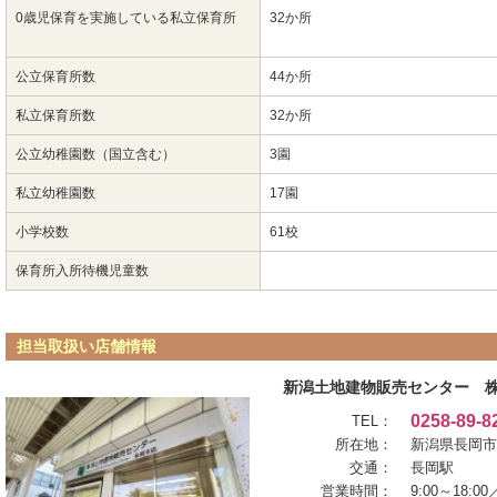
0歳児保育を実施している私立保育所
32か所
公立保育所数
44か所
私立保育所数
32か所
公立幼稚園数（国立含む）
3園
私立幼稚園数
17園
小学校数
61校
保育所入所待機児童数
担当取扱い店舗情報
新潟土地建物販売センター 
0258-89-8
TEL：
所在地：
新潟県長岡市台
交通：
長岡駅
営業時間：
9:00～18: