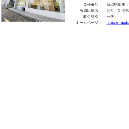
免許番号：
新潟県知事（3
所属団体名：
公社 新潟県
取引態様：
一般
ホームページ：
https://niigat