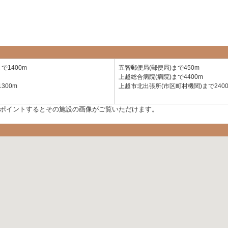
で1400m
五智郵便局(郵便局)まで450m
上越総合病院(病院)まで4400m
300m
上越市北出張所(市区町村機関)まで240
ポイントするとその施設の画像がご覧いただけます。