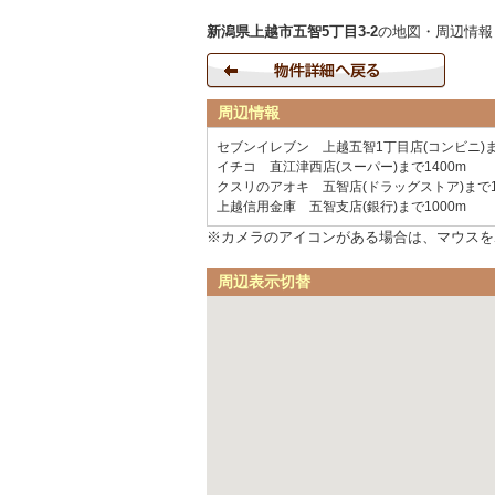
新潟県上越市五智5丁目3-2
の地図・周辺情報
周辺情報
セブンイレブン 上越五智1丁目店(コンビニ)ま
イチコ 直江津西店(スーパー)まで1400m
クスリのアオキ 五智店(ドラッグストア)まで1
上越信用金庫 五智支店(銀行)まで1000m
※カメラのアイコンがある場合は、マウスを
周辺表示切替