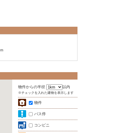
0m
物件からの半径
以内
※チェックを入れた建物を表示します
物件
バス停
コンビニ