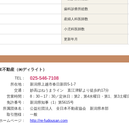
歯科診療所総数
産婦人科医師数
小児科医師数
更新年月
RE不動産（㈱ディライト）
025-546-7108
TEL：
所在地：
新潟県上越市春日新田5-1-7
交通：
妙高はねうまライン 直江津駅より徒歩約17分
営業時間：
8：30～17：30／定休日：第2，第4水曜日・第1、第3土
免許番号：
新潟県知事（1）第5615号
所属団体名：
公益社団法人 全日本不動産協会 新潟県本部
取引態様：
一般
ホームページ：
http://re-fudousan.com