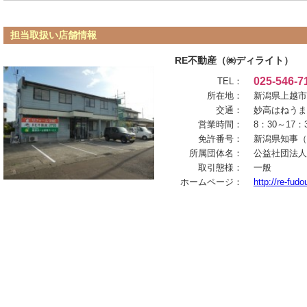
担当取扱い店舗情報
RE不動産（㈱ディライト）
025-546-7
TEL：
所在地：
新潟県上越市春
交通：
妙高はねうま
営業時間：
8：30～1
免許番号：
新潟県知事（1
所属団体名：
公益社団法人
取引態様：
一般
ホームページ：
http://re-fud