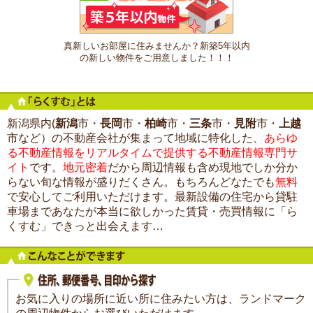
真新しいお部屋に住みませんか？新築5年以内
の新しい物件をご用意しました！！！
新潟県内(
新潟
市・
長岡
市・
柏崎
市・
三条
市・
見附
市・
上越
市など）の不動産会社が集まって地域に特化した、
あらゆ
る不動産情報をリアルタイムで提供する不動産情報専門サ
イト
です。
地元密着
だから周辺情報も含め現地でしか分か
らない旬な情報が盛りだくさん。もちろんどなたでも
無料
で安心してご利用いただけます。最新設備の住宅から貸駐
車場まであなたが本当に欲しかった賃貸・売買情報に「ら
くすむ」できっと出会えます…
お気に入りの場所に近い所に住みたい方は、ランドマーク