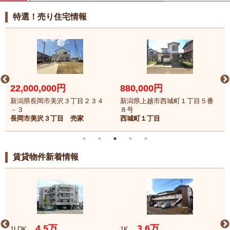
特選！売り住宅情報
22,000,000円
880,000円
新潟県長岡市美沢３丁目２３４
新潟県上越市西城町１丁目５番
－３
８号
長岡市美沢３丁目 売家
西城町１丁目
賃貸物件新着情報
4.5万
3.6万
1LDK
1K