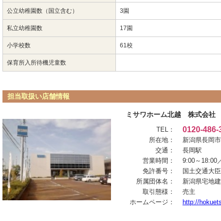
公立幼稚園数（国立含む）
3園
私立幼稚園数
17園
小学校数
61校
保育所入所待機児童数
担当取扱い店舗情報
ミサワホーム北越 株式会社
0120-486-
TEL：
所在地：
新潟県長岡市
交通：
長岡駅
営業時間：
9:00～18:
免許番号：
国土交通大臣（
所属団体名：
新潟県宅地建
取引態様：
売主
ホームページ：
http://hokuet