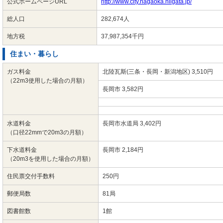
公式ホームページURL
http://www.city.nagaoka.niigata.jp/
総人口
282,674人
地方税
37,987,354千円
住まい・暮らし
ガス料金
北陸瓦斯(三条・長岡・新潟地区) 3,510円
（22m3使用した場合の月額）
長岡市 3,582円
水道料金
長岡市水道局 3,402円
（口径22mmで20m3の月額）
下水道料金
長岡市 2,184円
（20m3を使用した場合の月額）
住民票交付手数料
250円
郵便局数
81局
図書館数
1館