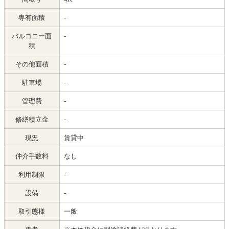
専有面積
-
バルコニー面
-
積
その他面積
-
駐車場
-
管理費
-
修繕積立金
-
現況
賃貸中
仲介手数料
なし
利用制限
-
設備
-
取引態様
一般