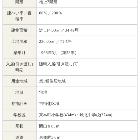
階建
地上2階建
建ぺい率／容
60％／200％
積率
建物面積
計 114.03㎡ ／34.49坪
土地面積
236.05㎡ ／71.4坪
築年月
1968年3月（築58年）
入居(引き渡し)
随時入居(引き渡し)可
時期
用途地域
第1種住居地域
地目
宅地
都市計画
市街化区域
学校区
東本町小学校(434m)・城北中学校(374m)
形状
間口 9.65ｍ
道路
東側約5.6ｍ