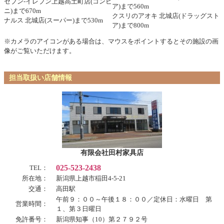
セブン-イレブン上越高土町店(コンビ
ア)まで560m
ニ)まで670m
クスリのアオキ 北城店(ドラッグスト
ナルス 北城店(スーパー)まで530m
ア)まで800m
※カメラのアイコンがある場合は、マウスをポイントするとその施設の画
像がご覧いただけます。
担当取扱い店舗情報
有限会社田村家具店
025-523-2438
TEL：
所在地：
新潟県上越市稲田4-5-21
交通：
高田駅
午前９：００～午後１８：００／定休日：水曜日 第
営業時間：
１、第３日曜日
免許番号：
新潟県知事（10）第２７９２号