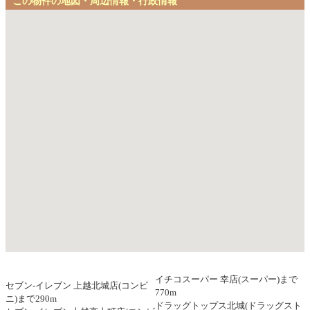
この物件の地図・周辺情報・行政情報
イチコスーパー 幸店(スーパー)まで
セブン-イレブン 上越北城店(コンビ
770m
ニ)まで290m
ドラッグトップス北城(ドラッグスト