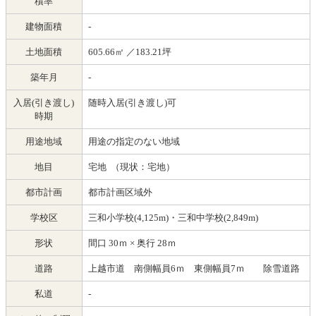
積率
建物面積
-
土地面積
605.66㎡ ／183.21坪
築年月
-
入居(引き渡し)
随時入居(引き渡し)可
時期
用途地域
用途の指定のない地域
地目
宅地 （現状：宅地）
都市計画
都市計画区域外
学校区
三和小学校(4,125m)・三和中学校(2,849m)
形状
間口 30ｍ × 奥行 28ｍ
道路
上越市道 南側幅員6ｍ 東側幅員7ｍ 除雪道路
私道
-