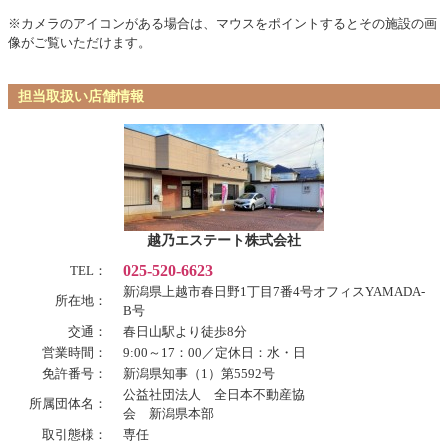
※カメラのアイコンがある場合は、マウスをポイントするとその施設の画
像がご覧いただけます。
担当取扱い店舗情報
越乃エステート株式会社
025-520-6623
TEL：
新潟県上越市春日野1丁目7番4号オフィスYAMADA-
所在地：
B号
交通：
春日山駅より徒歩8分
営業時間：
9:00～17：00／定休日：水・日
免許番号：
新潟県知事（1）第5592号
公益社団法人 全日本不動産協
所属団体名：
会 新潟県本部
取引態様：
専任