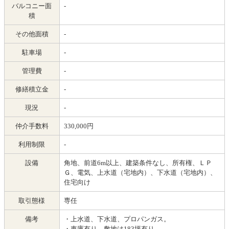
バルコニー面
-
積
その他面積
-
駐車場
-
管理費
-
修繕積立金
-
現況
-
仲介手数料
330,000円
利用制限
-
設備
角地、前道6m以上、建築条件なし、所有権、ＬＰ
Ｇ、電気、上水道（宅地内）、下水道（宅地内）、
住宅向け
取引態様
専任
備考
・上水道、下水道、プロパンガス。
・車庫有り。敷地は183坪有り。