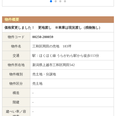
物件概要
価格変更しました！ 更地渡し ※車庫は現況渡し（残物無し）
物件コード
00250-200059
物件名
三和区岡田の売地 183坪
交通
駅：ほくほく線 うらがわら駅から徒歩113分
物件所在地
新潟県上越市三和区岡田542
物件種別
売土地・分譲地
物件区分
売土地
構造
-
階建
-
建ぺい率／容
-