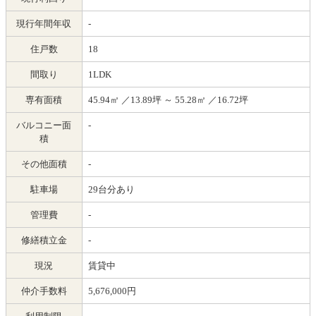
現行年間年収
-
住戸数
18
間取り
1LDK
専有面積
45.94㎡ ／13.89坪 ～ 55.28㎡ ／16.72坪
バルコニー面
-
積
その他面積
-
駐車場
29台分あり
管理費
-
修繕積立金
-
現況
賃貸中
仲介手数料
5,676,000円