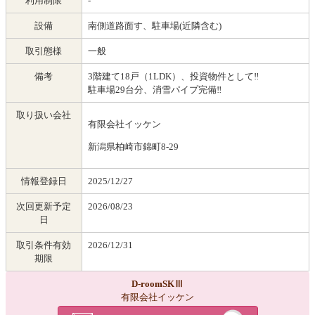
利用制限
-
設備
南側道路面す、駐車場(近隣含む)
取引態様
一般
備考
3階建て18戸（1LDK）、投資物件として‼
駐車場29台分、消雪パイプ完備‼
取り扱い会社
有限会社イッケン
新潟県柏崎市錦町8-29
情報登録日
2025/12/27
次回更新予定
2026/08/23
日
取引条件有効
2026/12/31
期限
D-roomSKⅢ
有限会社イッケン