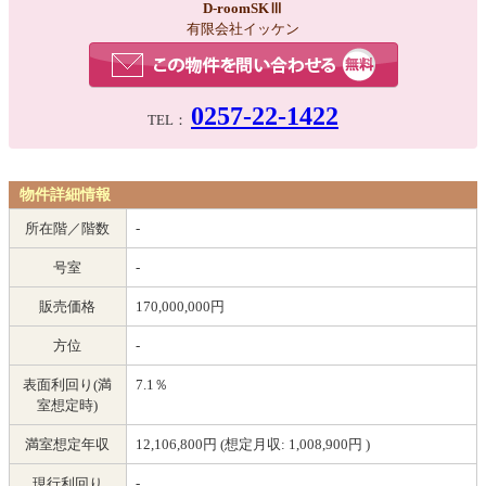
D-roomSKⅢ
有限会社イッケン
0257-22-1422
TEL：
物件詳細情報
所在階／階数
-
号室
-
販売価格
170,000,000円
方位
-
表面利回り(満
7.1％
室想定時)
満室想定年収
12,106,800円 (想定月収: 1,008,900円 )
現行利回り
-