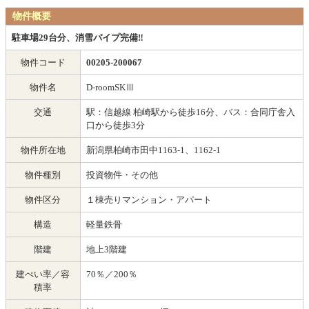
物件概要
駐車場29台分、消雪パイプ完備‼
物件コード
00205-200067
物件名
D-roomSKⅢ
交通
駅：信越線 柏崎駅から徒歩16分、バス：合同庁舎入
口から徒歩3分
物件所在地
新潟県柏崎市田中1163-1、1162-1
物件種別
投資物件・その他
物件区分
１棟売りマンション・アパート
構造
軽量鉄骨
階建
地上3階建
建ぺい率／容
70％／200％
積率