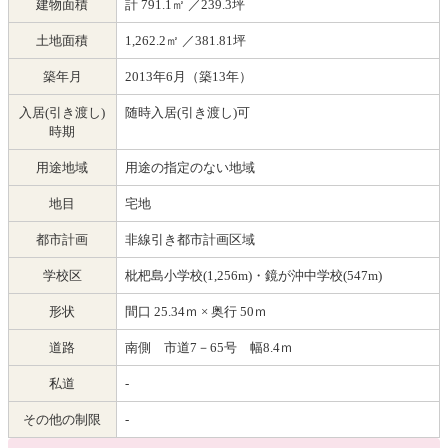
建物面積
計 791.1㎡ ／239.3坪
土地面積
1,262.2㎡ ／381.81坪
築年月
2013年6月（築13年）
入居(引き渡し)
随時入居(引き渡し)可
時期
用途地域
用途の指定のない地域
地目
宅地
都市計画
非線引き都市計画区域
学校区
枇杷島小学校(1,256m)・鏡が沖中学校(547m)
形状
間口 25.34ｍ × 奥行 50ｍ
道路
南側 市道7－65号 幅8.4ｍ
私道
-
その他の制限
-