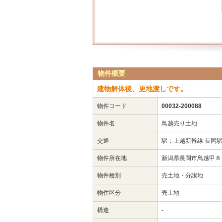
物件概要
建物解体後、更地渡しです。
物件コード
00032-200088
物件名
鳥越売り土地
交通
駅：上越新幹線 長岡
物件所在地
新潟県長岡市鳥越甲８
物件種別
売土地・分譲地
物件区分
売土地
構造
-