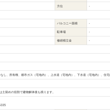
方位
-
バルコニー面積
-
駐車場
-
修繕積立金
-
件なし、所有権、都市ガス（宅地内）、上水道（宅地内）、下水道（宅地内）、住宅
は土留めの役割で建物解体後も残ります。
335