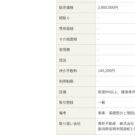
販売価格
2,800,000円
間取り
-
専有面積
-
その他面積
-
管理費
-
現況
-
仲介手数料
145,200円
利用制限
-
設備
前道6m以上、建築条
取引態様
一般
備考
車庫、基礎部分と階段
取り扱い会社
青旺不動産 株式会社
新潟県長岡市関原町1-5