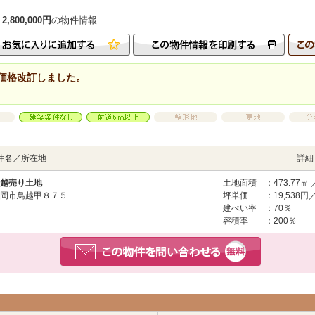
00,000円
の物件情報
価格改訂しました。
件名／所在地
詳細
越売り土地
土地面積
：473.77㎡ 
岡市鳥越甲８７５
坪単価
：19,538円
建ぺい率
：70％
容積率
：200％