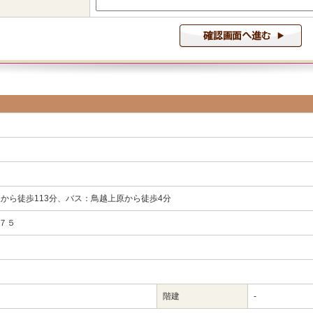
駅から徒歩113分、バス：鳥越上原から徒歩4分
７５
階建
-