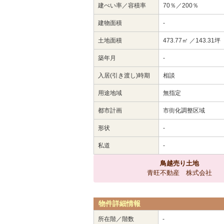
建ぺい率／容積率
70％／200％
建物面積
-
土地面積
473.77㎡ ／143.31坪
築年月
-
入居(引き渡し)時期
相談
用途地域
無指定
都市計画
市街化調整区域
形状
-
私道
-
鳥越売り土地
青旺不動産 株式会社
物件詳細情報
所在階／階数
-