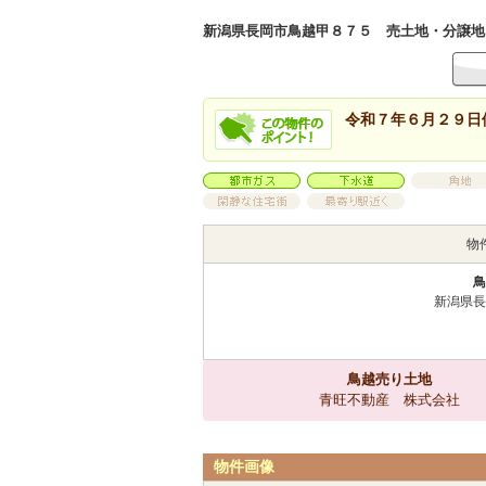
新潟県長岡市鳥越甲８７５ 売土地・分譲地 2,8
令和７年６月２９日
物
鳥
新潟県長
鳥越売り土地
青旺不動産 株式会社
物件画像