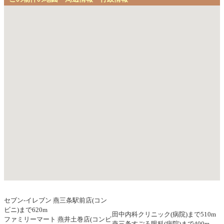
セブン-イレブン 燕三条駅前店(コン
ビニ)まで620m
田中内科クリニック(病院)まで510m
ファミリーマート 燕井土巻店(コンビ
燕三条すごろ眼科(病院)まで400m