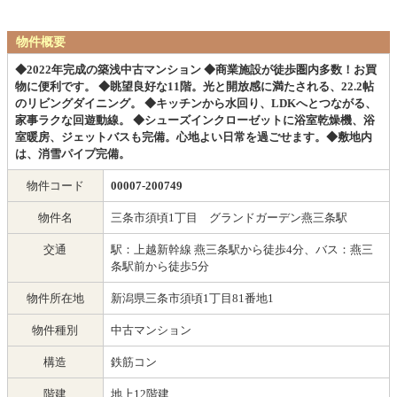
物件概要
◆2022年完成の築浅中古マンション ◆商業施設が徒歩圏内多数！お買
物に便利です。 ◆眺望良好な11階。光と開放感に満たされる、22.2帖
のリビングダイニング。 ◆キッチンから水回り、LDKへとつながる、
家事ラクな回遊動線。 ◆シューズインクローゼットに浴室乾燥機、浴
室暖房、ジェットバスも完備。心地よい日常を過ごせます。◆敷地内
は、消雪パイプ完備。
物件コード
00007-200749
物件名
三条市須頃1丁目 グランドガーデン燕三条駅
交通
駅：上越新幹線 燕三条駅から徒歩4分、バス：燕三
条駅前から徒歩5分
物件所在地
新潟県三条市須頃1丁目81番地1
物件種別
中古マンション
構造
鉄筋コン
階建
地上12階建