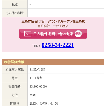
私道
-
その他の制限
-
三条市須頃1丁目 グランドガーデン燕三条駅
有限会社 一代工務店
0258-34-2221
TEL：
物件詳細情報
所在階／階数
11階／12階
号室
1101号室
販売価格
33,800,000円
方位
南西
間取り
2LDK （洋室：6、5）