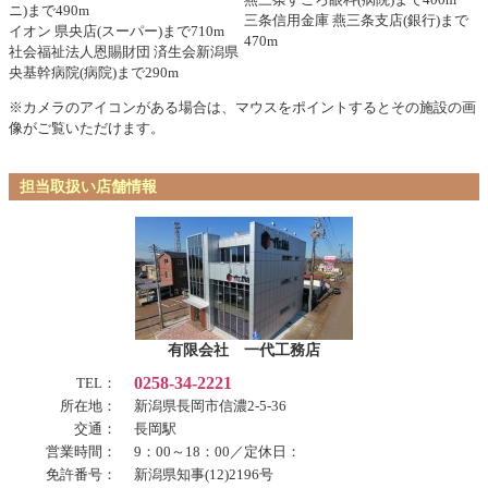
ニ)まで490m
三条信用金庫 燕三条支店(銀行)まで
イオン 県央店(スーパー)まで710m
470m
社会福祉法人恩賜財団 済生会新潟県
央基幹病院(病院)まで290m
※カメラのアイコンがある場合は、マウスをポイントするとその施設の画
像がご覧いただけます。
担当取扱い店舗情報
有限会社 一代工務店
0258-34-2221
TEL：
所在地：
新潟県長岡市信濃2-5-36
交通：
長岡駅
営業時間：
9：00～18：00／定休日：
免許番号：
新潟県知事(12)2196号