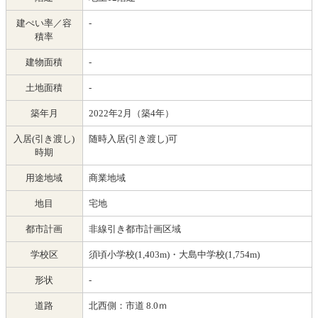
建ぺい率／容
-
積率
建物面積
-
土地面積
-
築年月
2022年2月（築4年）
入居(引き渡し)
随時入居(引き渡し)可
時期
用途地域
商業地域
地目
宅地
都市計画
非線引き都市計画区域
学校区
須頃小学校(1,403m)・大島中学校(1,754m)
形状
-
道路
北西側：市道 8.0ｍ