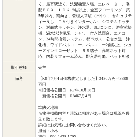
く、最寄駅近く、洗濯機置き場、エレベーター、宅
配ＢＯＸ、ＬＤＫ15帖以上、全室フローリング、築
5年以内、南向き、管理人常駐（日中）、セキュリテ
ィー良し、ＴＶ付きインターホン、システムキッチ
ン、対面式キッチン、浄水器、3口コンロ、浴室乾燥
機、温水洗浄便座、シャワー付き洗面台、エアコ
ン、24時間換気システム、都市ガス、公営水道、浄
化槽、ワイドバルコニー、バルコニー2面以上、シュ
ーズインクローゼット、ＢＳ端子、高速ネット対
応、内装リフォーム済み、即入居可能、ペット相談
取引態様
売主
備考
【R8年7月4日価格改定しました】3480万円⇒3380
万円
※旧価格公開日 R7年10月18日
新価格公開日 R8年7月4日
準防火地域
※物件掲載内容と現況に相違がある場合は現況を優
先と致します。
詳細はお気軽にお問い合わせください。
担当：小林
携帯：090-1438-1795