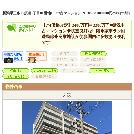
新潟県三条市須頃1丁目81番地1 中古マンション 2LDK 33,800,000円
の物件情報
【7/4価格改定】3480万円⇒3380万円■築浅中
古マンション◆眺望良好な11階◆家事ラク回
遊動線◆商業施設が徒歩圏内に多数あり便利
です
物件画像
外観