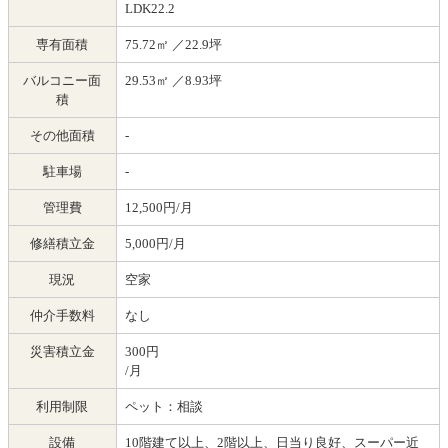
LDK22.2
専有面積
75.72㎡ ／22.9坪
バルコニー面
29.53㎡ ／8.93坪
積
その他面積
-
駐車場
-
管理費
12,500円/月
修繕積立金
5,000円/月
現況
空家
仲介手数料
なし
災害積立金
300円
/月
利用制限
ペット：相談
設備
10階建て以上、2階以上、日当り良好、スーパー近