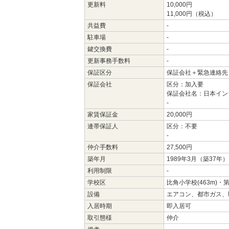
更新料
10,000円
11,000円（税込）
共益費
-
駐車場
-
鍵交換費
-
更新事務手数料
-
保証区分
保証会社＋緊急連絡先
保証会社
区分：加入要
保証会社名：日本イン
-
家賃保証金
20,000円
連帯保証人
区分：不要
-
仲介手数料
27,500円
築年月
1989年3月（築37年）
利用制限
-
学校区
比角小学校(463m)・第
設備
エアコン、都市ガス、
入居時期
即入居可
取引態様
仲介