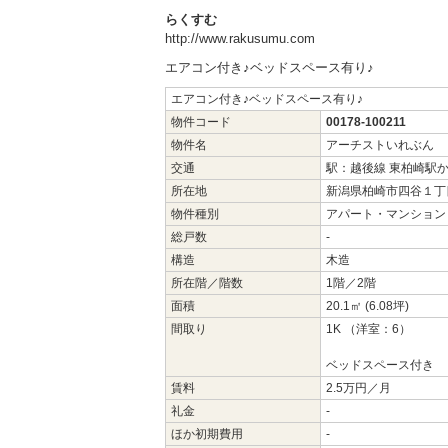
らくすむ
http://www.rakusumu.com
エアコン付き♪ベッドスペース有り♪
エアコン付き♪ベッドスペース有り♪
物件コード
00178-100211
物件名
アーチストいれぶん
交通
駅：越後線 東柏崎駅
所在地
新潟県柏崎市四谷１丁
物件種別
アパート・マンション
総戸数
-
構造
木造
所在階／階数
1階／2階
面積
20.1㎡
(6.08坪)
間取り
1K （洋室：6）
ベッドスペース付き
賃料
2.5万円／月
礼金
-
ほか初期費用
-