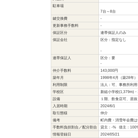
駐車場
7台～8台
鍵交換費
-
更新事務手数料
-
保証区分
連帯保証人のみ
保証会社
区分：指定なし
-
連帯保証人
区分：要
-
仲介手数料
143,000円
築年月
1998年4月（築28年）
利用制限
法人：可、事務所利用
学校区
新組小学校(1,379m)
設備
１階、飲食店可、居抜
入居時期
2024/6/1
取引態様
仲介
備考
町内費・消雪年会費は
手数料負担割合／配分割合
貸主：-% 借主：100
情報登録日
2024/05/21