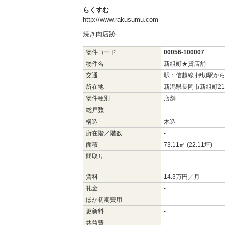
らくすむ
http://www.rakusumu.com
焼き肉店跡
物件コード
00056-100007
物件名
新組町★貸店舗
交通
駅：信越線 押切駅か
所在地
新潟県長岡市新組町216
物件種別
店舗
総戸数
-
構造
木造
所在階／階数
-
面積
73.11㎡
(22.11坪)
間取り
賃料
14.3万円／月
礼金
-
ほか初期費用
-
更新料
-
共益費
-