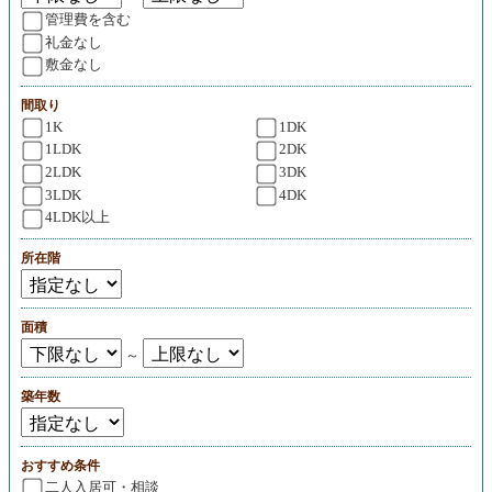
管理費を含む
礼金なし
敷金なし
間取り
1K
1DK
1LDK
2DK
2LDK
3DK
3LDK
4DK
4LDK以上
所在階
面積
～
築年数
おすすめ条件
二人入居可・相談