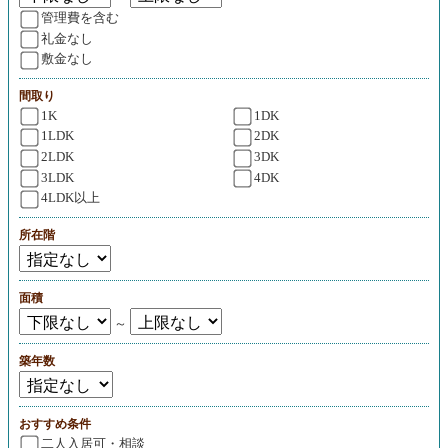
管理費を含む
礼金なし
敷金なし
間取り
1K
1DK
1LDK
2DK
2LDK
3DK
3LDK
4DK
4LDK以上
所在階
面積
～
築年数
おすすめ条件
二人入居可・相談