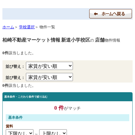
ホーム
＞
学校選択
＞ 物件一覧
柏崎不動産マーケット情報
新道小学校区
店舗
の
物件情報
0件
該当しました。
並び替え：
並び替え：
0件
該当しました。
基本条件・こだわり条件で絞り込む
0 件
がマッチ
基本条件
賃料
～