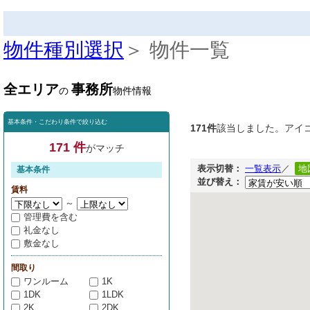
物件種別選択
＞ 物件一覧
全エリア
事務所
の
物件情報
基本条件・こだわり条件で絞り込む
171件
該当しました。アイ
171 件
がマッチ
表示切替：
一覧表示
／
地
基本条件
並び替え：
賃料
～
管理費を含む
礼金なし
敷金なし
間取り
ワンルーム
1K
1DK
1LDK
2K
2DK