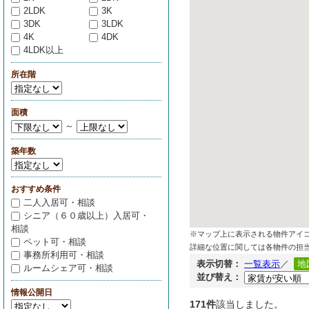
2LDK
3K
3DK
3LDK
4K
4DK
4LDK以上
所在階
面積
～
築年数
おすすめ条件
二人入居可・相談
シニア（６０歳以上）入居可・
相談
※マップ上に表示される物件アイ
ペット可・相談
詳細な位置に関しては各物件の担
事務所利用可・相談
表示切替：
一覧表示
／
地
ルームシェア可・相談
並び替え：
情報公開日
171件
該当しました。