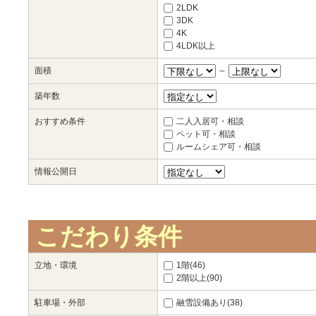
2LDK
3DK
4K
4LDK以上
面積
～
築年数
おすすめ条件
二人入居可・相談
ペット可・相談
ルームシェア可・相談
情報公開日
こだわり条件
立地・環境
1階(46)
2階以上(90)
駐車場・外部
融雪設備あり(38)