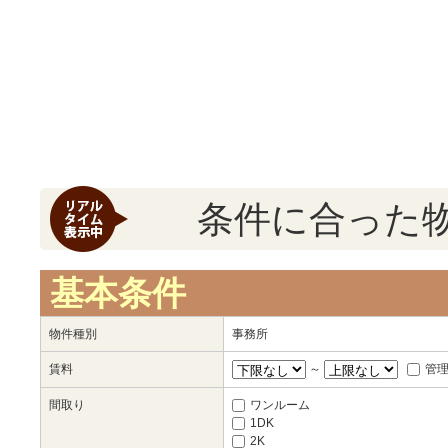
条件に合った
基本条件
物件種別
事務所
賃料
～
管
間取り
ワンルーム
1DK
2K