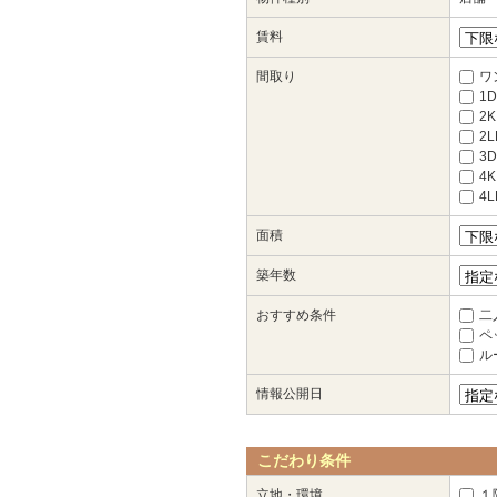
賃料
間取り
ワ
1D
2K
2L
3D
4K
4
面積
築年数
おすすめ条件
二
ペ
ル
情報公開日
こだわり条件
立地・環境
１階