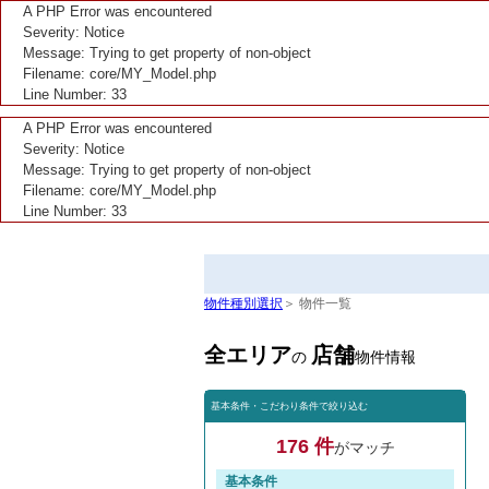
A PHP Error was encountered
Severity: Notice
Message: Trying to get property of non-object
Filename: core/MY_Model.php
Line Number: 33
A PHP Error was encountered
Severity: Notice
Message: Trying to get property of non-object
Filename: core/MY_Model.php
Line Number: 33
物件種別選択
＞ 物件一覧
全エリア
店舗
の
物件情報
基本条件・こだわり条件で絞り込む
176 件
がマッチ
基本条件