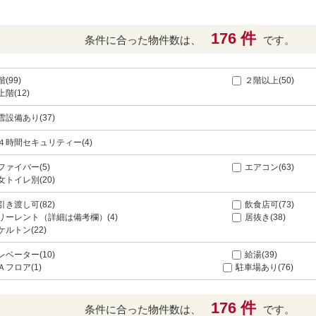
176 件
条件に合った物件数は、
です。
(99)
２階以上(50)
上階(12)
雪設備あり(37)
４時間セキュリティー(4)
ファイバー(5)
エアコン(63)
女トイレ別(20)
引き渡し可(82)
飲食店可(73)
リーレント（詳細は備考欄）(4)
居抜き(38)
ケルトン(22)
レベーター(10)
給湯(39)
Ａフロア(1)
駐車場あり(76)
176 件
条件に合った物件数は、
です。