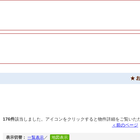
176件
該当しました。アイコンをクリックすると物件詳細をご覧いた
＜前のページ
表示切替：
一覧表示
／
地図表示