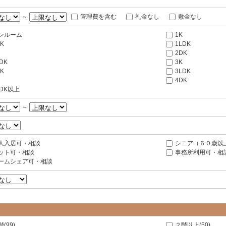
～
管理費を含む
礼金なし
敷金なし
ンルーム
1K
K
1LDK
2DK
DK
3K
K
3LDK
4DK
LDK以上
～
人入居可・相談
シニア（６０歳以
ット可・相談
事務所利用可・相
ームシェア可・相談
(99)
２階以上(50)