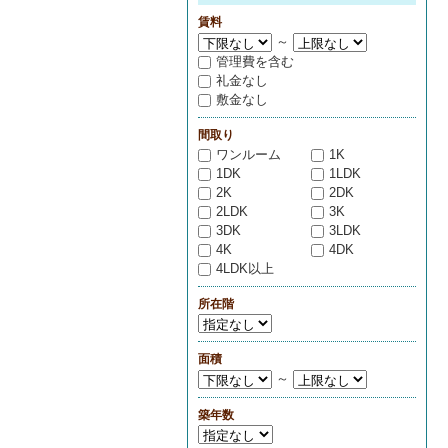
賃料
～
管理費を含む
礼金なし
敷金なし
間取り
ワンルーム
1K
1DK
1LDK
2K
2DK
2LDK
3K
3DK
3LDK
4K
4DK
4LDK以上
所在階
面積
～
築年数