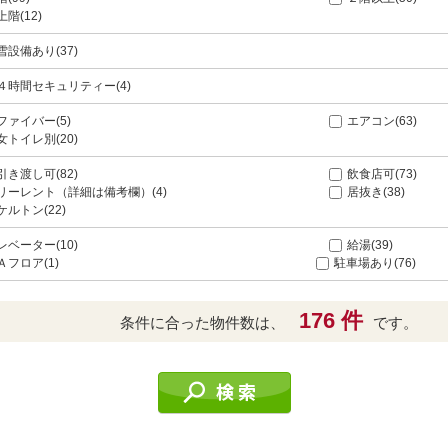
上階(12)
雪設備あり(37)
４時間セキュリティー(4)
ファイバー(5)
エアコン(63)
女トイレ別(20)
引き渡し可(82)
飲食店可(73)
リーレント（詳細は備考欄）(4)
居抜き(38)
ケルトン(22)
レベーター(10)
給湯(39)
Ａフロア(1)
駐車場あり(76)
176 件
条件に合った物件数は、
です。