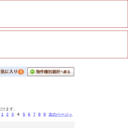
0
だけます。
1
2
3
4
5
6
7
8
9
次のページ＞