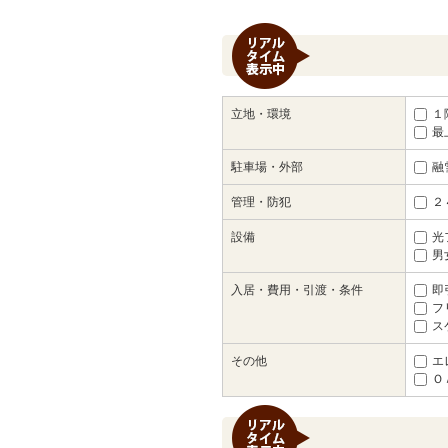
立地・環境
１階
最
駐車場・外部
融
管理・防犯
２
設備
光
男
入居・費用・引渡・条件
即
フ
ス
その他
エ
Ｏ