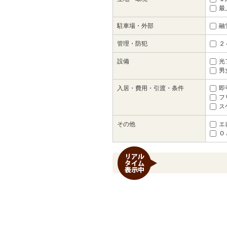
最
駐車場・外部
融
管理・防犯
２
設備
光
男
入居・費用・引渡・条件
即
フ
ス
その他
エ
Ｏ