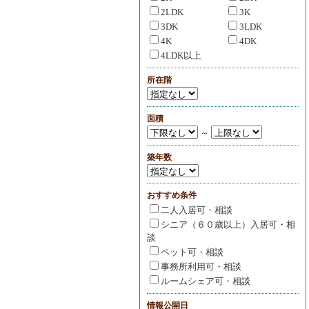
2LDK
3K
3DK
3LDK
4K
4DK
4LDK以上
所在階
面積
～
築年数
おすすめ条件
二人入居可・相談
シニア（６０歳以上）入居可・相
談
ペット可・相談
事務所利用可・相談
ルームシェア可・相談
情報公開日