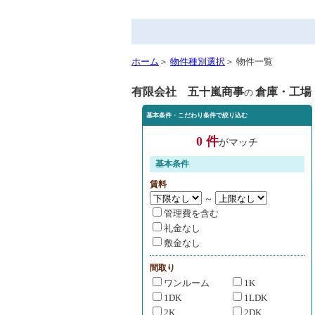
ホーム
＞
物件種別選択
＞ 物件一覧
有限会社 五十嵐商事
倉庫・工場
の
基本条件・こだわり条件で絞り込む
0 件
がマッチ
基本条件
賃料
～
管理費を含む
礼金なし
敷金なし
間取り
ワンルーム
1K
1DK
1LDK
2K
2DK