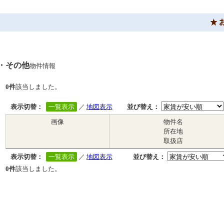
・その他
物件情報
0件
該当しました。
表示切替：
一覧表示
／
地図表示
並び替え：
画像
物件名
所在地
取扱店
表示切替：
一覧表示
／
地図表示
並び替え：
0件
該当しました。