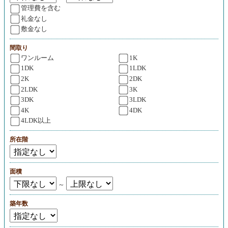
管理費を含む
礼金なし
敷金なし
間取り
ワンルーム
1K
1DK
1LDK
2K
2DK
2LDK
3K
3DK
3LDK
4K
4DK
4LDK以上
所在階
面積
～
築年数