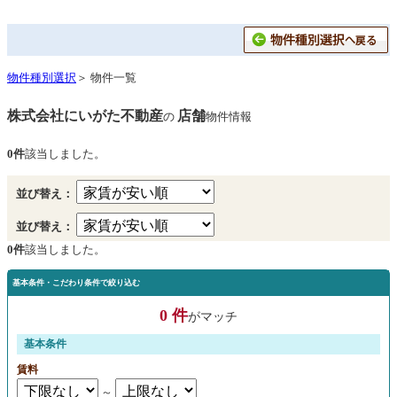
物件種別選択
＞ 物件一覧
株式会社にいがた不動産
店舗
の
物件情報
0件
該当しました。
並び替え：
並び替え：
0件
該当しました。
基本条件・こだわり条件で絞り込む
0 件
がマッチ
基本条件
賃料
～