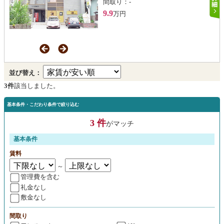
間取り：
-
9.9
万円
並び替え：
3件
該当しました。
基本条件・こだわり条件で絞り込む
3 件
がマッチ
基本条件
賃料
～
管理費を含む
礼金なし
敷金なし
間取り