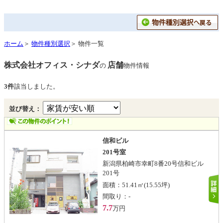
ホーム
＞
物件種別選択
＞ 物件一覧
株式会社オフィス・シナダ
店舗
の
物件情報
3件
該当しました。
並び替え：
信和ビル
201号室
新潟県柏崎市幸町8番20号信和ビル
201号
面積：
51.41㎡
(15.55坪)
間取り：
-
7.7
万円