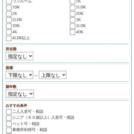
ワンルーム
1K
1DK
1LDK
2K
2DK
2LDK
3K
3DK
3LDK
4K
4DK
4LDK以上
所在階
面積
～
築年数
おすすめ条件
二人入居可・相談
シニア（６０歳以上）入居可・相談
ペット可・相談
事務所利用可・相談