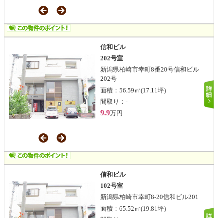
信和ビル
202号室
新潟県柏崎市幸町8番20号信和ビル
202号
面積：
56.59㎡
(17.11坪)
間取り：
-
9.9
万円
信和ビル
102号室
新潟県柏崎市幸町8-20信和ビル201
面積：
65.52㎡
(19.81坪)