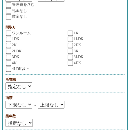
管理費を含む
礼金なし
敷金なし
間取り
ワンルーム
1K
1DK
1LDK
2K
2DK
2LDK
3K
3DK
3LDK
4K
4DK
4LDK以上
所在階
面積
～
築年数