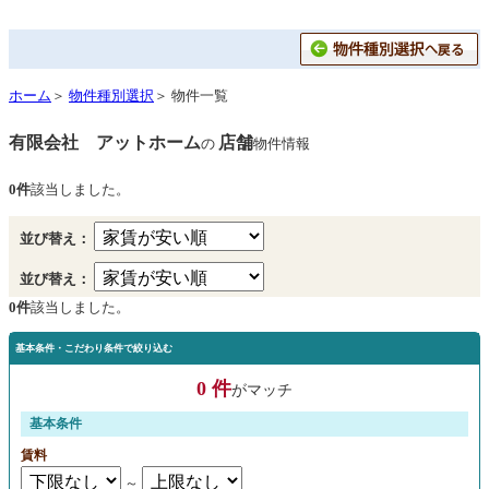
ホーム
＞
物件種別選択
＞ 物件一覧
有限会社 アットホーム
店舗
の
物件情報
0件
該当しました。
並び替え：
並び替え：
0件
該当しました。
基本条件・こだわり条件で絞り込む
0 件
がマッチ
基本条件
賃料
～