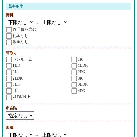
基本条件
賃料
～
管理費を含む
礼金なし
敷金なし
間取り
ワンルーム
1K
1DK
1LDK
2K
2DK
2LDK
3K
3DK
3LDK
4K
4DK
4LDK以上
所在階
面積
～