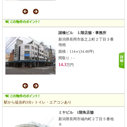
諸橋ビル １階店舗・事務所
新潟県長岡市坂之上町２丁目３番
地他
面積：
114㎡
(34.48坪)
間取り：
-
14.3
万円
駅から徒歩約3分♪ トイレ・エアコンあり
ミヤビル 1階角店舗
新潟県長岡市城内町２丁目５番地
６