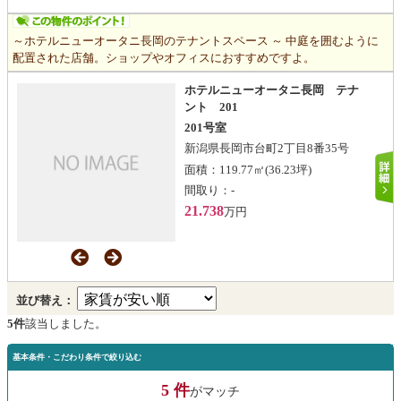
～ホテルニューオータニ長岡のテナントスペース ～ 中庭を囲むように
配置された店舗。ショップやオフィスにおすすめですよ。
ホテルニューオータニ長岡 テナ
ント 201
201号室
新潟県長岡市台町2丁目8番35号
面積：
119.77㎡
(36.23坪)
間取り：
-
21.738
万円
並び替え：
5件
該当しました。
基本条件・こだわり条件で絞り込む
5 件
がマッチ