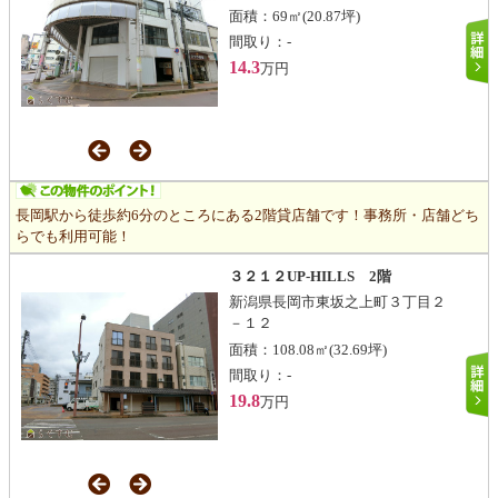
面積：
69㎡
(20.87坪)
間取り：
-
14.3
万円
長岡駅から徒歩約6分のところにある2階貸店舗です！事務所・店舗どち
らでも利用可能！
３２１２UP-HILLS 2階
新潟県長岡市東坂之上町３丁目２
－１２
面積：
108.08㎡
(32.69坪)
間取り：
-
19.8
万円