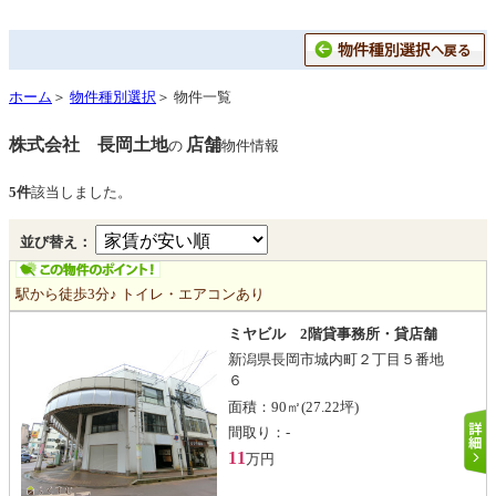
ホーム
＞
物件種別選択
＞ 物件一覧
株式会社 長岡土地
店舗
の
物件情報
5件
該当しました。
並び替え：
駅から徒歩3分♪ トイレ・エアコンあり
ミヤビル 2階貸事務所・貸店舗
新潟県長岡市城内町２丁目５番地
６
面積：
90㎡
(27.22坪)
間取り：
-
11
万円