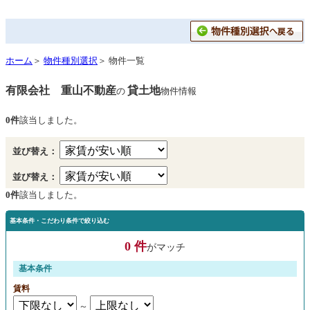
ホーム
＞
物件種別選択
＞ 物件一覧
有限会社 重山不動産
貸土地
の
物件情報
0件
該当しました。
並び替え：
並び替え：
0件
該当しました。
基本条件・こだわり条件で絞り込む
0 件
がマッチ
基本条件
賃料
～