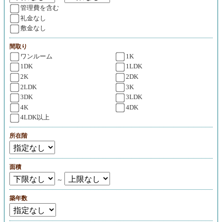
管理費を含む
礼金なし
敷金なし
間取り
ワンルーム
1K
1DK
1LDK
2K
2DK
2LDK
3K
3DK
3LDK
4K
4DK
4LDK以上
所在階
面積
～
築年数