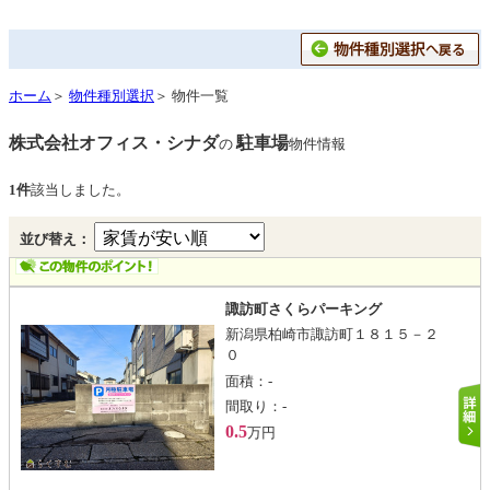
ホーム
＞
物件種別選択
＞ 物件一覧
株式会社オフィス・シナダ
駐車場
の
物件情報
1件
該当しました。
並び替え：
諏訪町さくらパーキング
新潟県柏崎市諏訪町１８１５－２
０
面積：
-
間取り：
-
0.5
万円