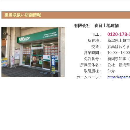
担当取扱い店舗情報
有限会社 春日土地建物
0120-178-
TEL：
所在地：
新潟県上越市本
交通：
妙高はねうま
営業時間：
10:00～1
免許番号：
新潟県知事（1
所属団体名：
公社 新潟県
取引態様：
仲介
ホームページ：
https://apam